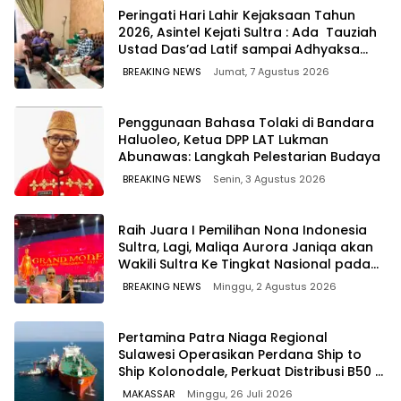
Peringati Hari Lahir Kejaksaan Tahun
2026, Asintel Kejati Sultra : Ada Tauziah
Ustad Das’ad Latif sampai Adhyaksa
Run
BREAKING NEWS
Jumat, 7 Agustus 2026
Penggunaan Bahasa Tolaki di Bandara
Haluoleo, Ketua DPP LAT Lukman
Abunawas: Langkah Pelestarian Budaya
BREAKING NEWS
Senin, 3 Agustus 2026
‎Raih Juara I Pemilihan Nona Indonesia
Sultra, Lagi, Maliqa Aurora Janiqa akan
Wakili Sultra Ke Tingkat Nasional pada
Pemilihan NONA Indonesia
BREAKING NEWS
Minggu, 2 Agustus 2026
Pertamina Patra Niaga Regional
Sulawesi Operasikan Perdana Ship to
Ship Kolonodale, Perkuat Distribusi B50 di
Kawasan Timur Sulawesi
MAKASSAR
Minggu, 26 Juli 2026