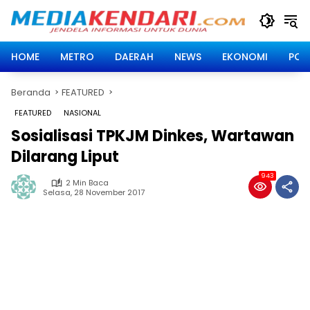
Langsung
ke
konten
HOME
METRO
DAERAH
NEWS
EKONOMI
POLI
Beranda
FEATURED
FEATURED
NASIONAL
Sosialisasi TPKJM Dinkes, Wartawan
Dilarang Liput
943
2 Min Baca
Selasa, 28 November 2017