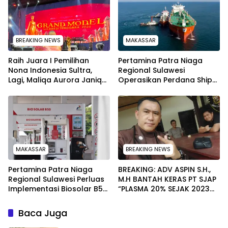
Budaya
BREAKING NEWS
MAKASSAR
‎Raih Juara I Pemilihan
Pertamina Patra Niaga
Nona Indonesia Sultra,
Regional Sulawesi
Lagi, Maliqa Aurora Janiqa
Operasikan Perdana Ship
akan Wakili Sultra Ke
to Ship Kolonodale,
Tingkat Nasional pada
Perkuat Distribusi B50 di
Pemilihan NONA Indonesia
Kawasan Timur Sulawesi
MAKASSAR
BREAKING NEWS
Pertamina Patra Niaga
BREAKING: ADV ASPIN S.H.,
Regional Sulawesi Perluas
M.H BANTAH KERAS PT SJAP
Implementasi Biosolar B50,
“PLASMA 20% SEJAK 2023
Kini Telah Tersalurkan di
TIDAK PERNAH SAMPAI KE
590 SPBU
WARGA WAWOONE!
Baca Juga