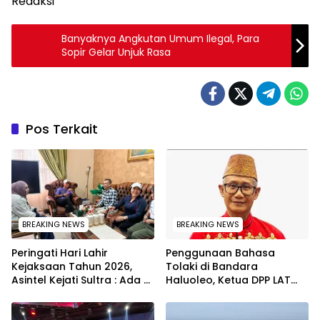
Redaksi
Banyaknya Angkutan Umum Ilegal, Para
Sopir Gelar Unjuk Rasa
Pos Terkait
BREAKING NEWS
BREAKING NEWS
Peringati Hari Lahir
Penggunaan Bahasa
Kejaksaan Tahun 2026,
Tolaki di Bandara
Asintel Kejati Sultra : Ada
Haluoleo, Ketua DPP LAT
Tauziah Ustad Das’ad Latif
Lukman Abunawas:
sampai Adhyaksa Run
Langkah Pelestarian