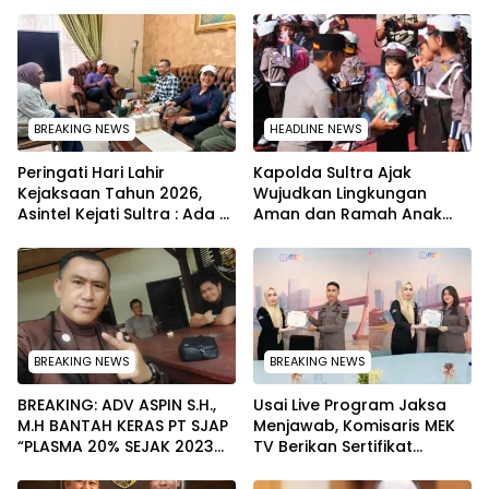
BREAKING NEWS
HEADLINE NEWS
Peringati Hari Lahir
Kapolda Sultra Ajak
Kejaksaan Tahun 2026,
Wujudkan Lingkungan
Asintel Kejati Sultra : Ada
Aman dan Ramah Anak
Tauziah Ustad Das’ad Latif
pada Peringatan Hari Anak
sampai Adhyaksa Run
Nasional 2026
BREAKING NEWS
BREAKING NEWS
BREAKING: ADV ASPIN S.H.,
Usai Live Program Jaksa
M.H BANTAH KERAS PT SJAP
Menjawab, Komisaris MEK
“PLASMA 20% SEJAK 2023
TV Berikan Sertifikat
TIDAK PERNAH SAMPAI KE
Penghargaan ke Jaksa
WARGA WAWOONE!
Kejari Muna