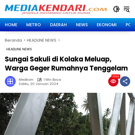
Langsung
ke
konten
HOME
METRO
DAERAH
NEWS
EKONOMI
POLI
Beranda
HEADLINE NEWS
HEADLINE NEWS
Sungai Sakuli di Kolaka Meluap,
Warga Geger Rumahnya Tenggelam
1599
Medkom
1 Min Baca
Sabtu, 20 Januari 2024