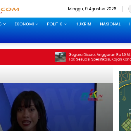
Minggu, 9 Agustus 2026
S
EKONOMI
POLITIK
HUKRIM
NASIONAL
Gegara Disorot Anggaran Rp 1,9 M, Proyek
Su
Tak Sesuasi Spesifikasi, Kajari Konawe
Ag
Minta Pekerjaan Dihentikan Sementara