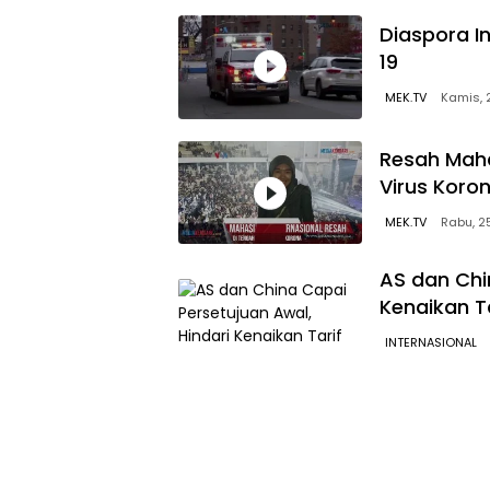
Diaspora I
19
MEK.TV
Kamis, 
Resah Maha
Virus Koro
MEK.TV
Rabu, 2
AS dan Chi
Kenaikan Ta
INTERNASIONAL