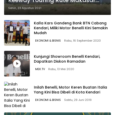
Keeway Touring Rute Makasar
Kendari di Sambut di Lambuya
Senin, 23 Agustus 2021
Kalla Kars Gandeng Bank BTN Cabang
Kendari, Miliki Motor Benelli Kini Semakin
Mudah
EKONOMI & BISNIS
Rabu, 16 September 2020
Kunjungi Showroom Benelli Kendari,
Dapatkan Diskon Ramadan
MEK.TV
Rabu, 13 Mei 2020
Inilah Benelli, Motor Keren Buatan Italia
Yang Kini Bisa Dibeli di Kota Kendari
EKONOMI & BISNIS
Sabtu, 29 Juni 2019