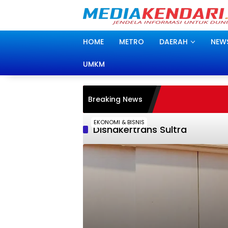
Langsung
ke
konten
HOME
METRO
DAERAH
NEW
UMKM
Breaking News
EKONOMI & BISNIS
Disnakertrans Sultra