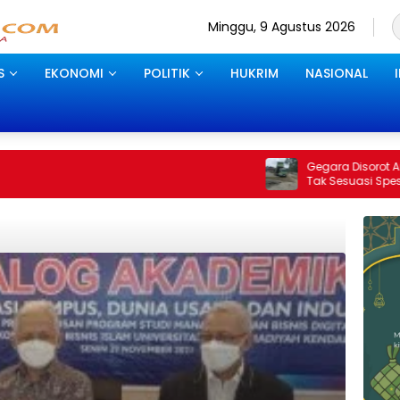
Minggu, 9 Agustus 2026
S
EKONOMI
POLITIK
HUKRIM
NASIONAL
Gegara Disorot Anggaran Rp 1,9 M, Pr
Tak Sesuasi Spesifikasi, Kajari Konaw
Minta Pekerjaan Dihentikan Sementar