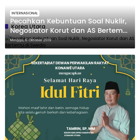
INTERNASIONAL
Pecahkan Kebuntuan Soal Nuklir,
Korea Utara
Negosiator Korut dan AS Bertemu
di Swedia
Minggu, 6 Oktober 2019