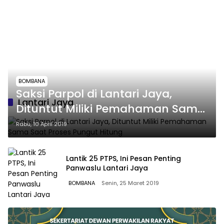
BOMBANA
Saksi Parpol di Lantari Jaya,
Lantari Jaya
Dituntut Miliki Pemahaman Sama
Saat Proses Pungut Hitung
Rabu, 10 April 2019
Lantik 25 PTPS, Ini Pesan Penting
Panwaslu Lantari Jaya
BOMBANA
Senin, 25 Maret 2019