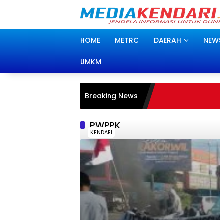
Langsung
ke
konten
HOME
METRO
DAERAH
NEW
UMKM
Breaking News
PWPPK
KENDARI