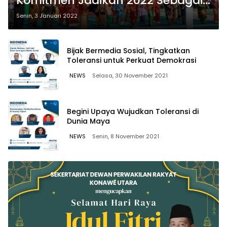
Komitmen Jadikan 2022 Sebagai
Tahun Toleransi
Senin, 3 Januari 2022
Bijak Bermedia Sosial, Tingkatkan
Toleransi untuk Perkuat Demokrasi
NEWS
Selasa, 30 November 2021
Begini Upaya Wujudkan Toleransi di
Dunia Maya
NEWS
Senin, 8 November 2021