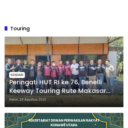
Touring
KENDARI
Peringati HUT RI ke 76, Benelli
Keeway Touring Rute Makasar
Kendari di Sambut di Lambuya
Senin, 23 Agustus 2021