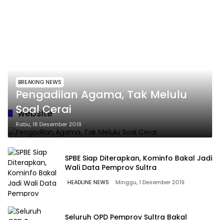
BREAKING NEWS
Pengadilan Agama, Tak Melulu
Soal Cerai
website
Rabu, 18 Desember 2019
SPBE Siap Diterapkan, Kominfo Bakal Jadi
Wali Data Pemprov Sultra
HEADLINE NEWS
Minggu, 1 Desember 2019
Seluruh OPD Pemprov Sultra Bakal