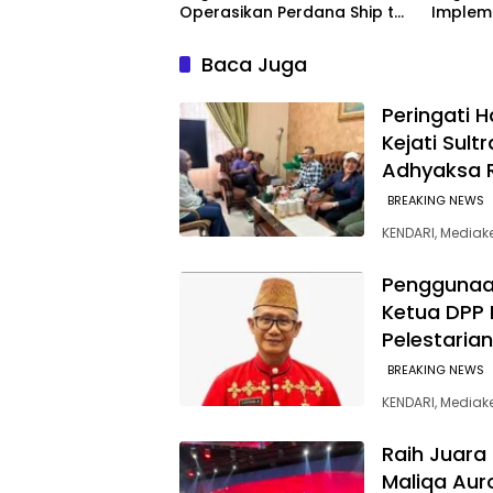
Operasikan Perdana Ship to
Impleme
Ship Kolonodale, Perkuat
Kini Te
Distribusi B50 di Kawasan
SPBU
Baca Juga
Timur Sulawesi
Peringati H
Kejati Sult
Adhyaksa 
BREAKING NEWS
KENDARI, Mediak
Penggunaan
Ketua DPP
Pelestaria
BREAKING NEWS
KENDARI, Mediake
‎Raih Juara
Maliqa Auro