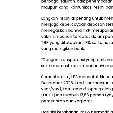
berbagai saluran, baik penempatan i
maupun kanal komunikasi resmi ba
Langkah ini dinilai penting untuk 
menjaga kepercayaan deposan terha
menegaskan bahwa TBP merupakan ba
yakni simpanan tercatat dalam pem
TBP yang ditetapkan LPS, serta nas
yang merugikan bank.
“Dengan transparansi yang baik, 
serta memastikan simpanannya mem
Sementara itu, LPS mencatat kinerja
Desember 2025, kredit perbankan t
year/yoy), terutama ditopang oleh p
(DPK) juga tumbuh 13,83 persen (yoy
pemerintah dan korporasi.
Dari sisi ketahanan, rasio permodal