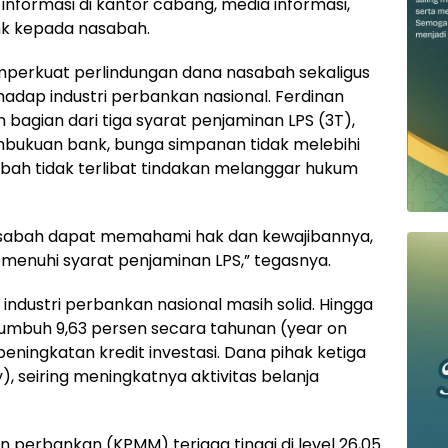
nformasi di kantor cabang, media informasi,
nk kepada nasabah.
memperkuat perlindungan dana nasabah sekaligus
dap industri perbankan nasional. Ferdinan
gian dari tiga syarat penjaminan LPS (3T),
bukuan bank, bunga simpanan tidak melebihi
abah tidak terlibat tindakan melanggar hukum
nasabah dapat memahami hak dan kewajibannya,
enuhi syarat penjaminan LPS,” tegasnya.
 industri perbankan nasional masih solid. Hingga
umbuh 9,63 persen secara tahunan (year on
eningkatan kredit investasi. Dana pihak ketiga
), seiring meningkatnya aktivitas belanja
an perbankan (KPMM) terjaga tinggi di level 26,05