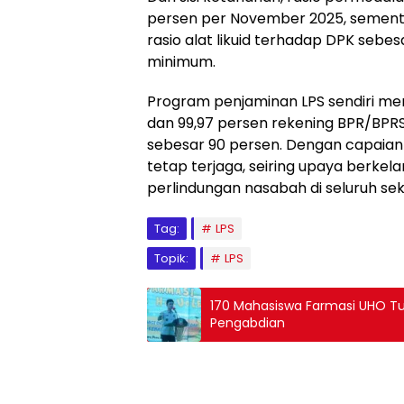
persen per November 2025, sement
rasio alat likuid terhadap DPK sebe
minimum.
Program penjaminan LPS sendiri m
dan 99,97 persen rekening BPR/BP
sebesar 90 persen. Dengan capaian t
tetap terjaga, seiring upaya berke
perlindungan nasabah di seluruh se
Tag:
LPS
Topik:
LPS
170 Mahasiswa Farmasi UHO Turu
Pengabdian