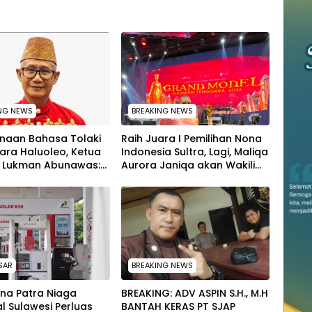
NG NEWS
BREAKING NEWS
naan Bahasa Tolaki
‎Raih Juara I Pemilihan Nona
ara Haluoleo, Ketua
Indonesia Sultra, Lagi, Maliqa
T Lukman Abunawas:
Aurora Janiqa akan Wakili
h Pelestarian Budaya
Sultra Ke Tingkat Nasional
pada Pemilihan NONA
Indonesia
SAR
BREAKING NEWS
na Patra Niaga
BREAKING: ADV ASPIN S.H., M.H
l Sulawesi Perluas
BANTAH KERAS PT SJAP