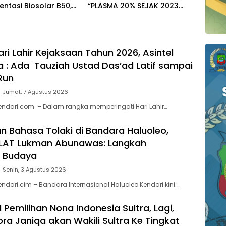
ntasi Biosolar B50,
“PLASMA 20% SEJAK 2023
lah Tersalurkan di 590
TIDAK PERNAH SAMPAI KE
WARGA WAWOONE!
ari Lahir Kejaksaan Tahun 2026, Asintel
ra : Ada Tauziah Ustad Das’ad Latif sampai
Run
Jumat, 7 Agustus 2026
endari.com – Dalam rangka memperingati Hari Lahir…
 Bahasa Tolaki di Bandara Haluoleo,
 LAT Lukman Abunawas: Langkah
n Budaya
Senin, 3 Agustus 2026
ndari.cim – Bandara Internasional Haluoleo Kendari kini…
 I Pemilihan Nona Indonesia Sultra, Lagi,
ra Janiqa akan Wakili Sultra Ke Tingkat