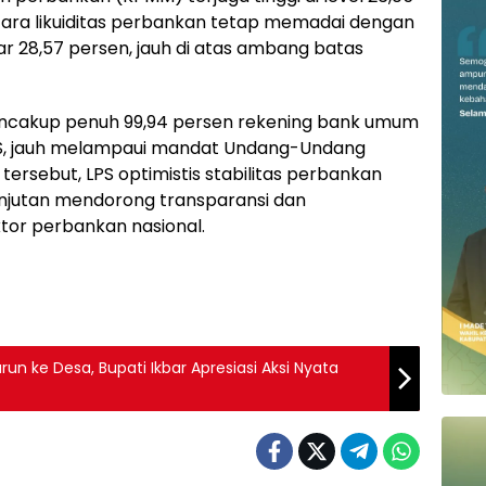
ara likuiditas perbankan tetap memadai dengan
sar 28,57 persen, jauh di atas ambang batas
encakup penuh 99,94 persen rekening bank umum
RS, jauh melampaui mandat Undang-Undang
ersebut, LPS optimistis stabilitas perbankan
lanjutan mendorong transparansi dan
ktor perbankan nasional.
n ke Desa, Bupati Ikbar Apresiasi Aksi Nyata