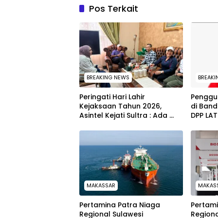
Pos Terkait
BREAKING NEWS
BREAKI
Peringati Hari Lahir
Penggu
Kejaksaan Tahun 2026,
di Band
Asintel Kejati Sultra : Ada
DPP LA
Tauziah Ustad Das’ad Latif
Langka
sampai Adhyaksa Run
MAKASSAR
MAKAS
Pertamina Patra Niaga
Pertami
Regional Sulawesi
Regiona