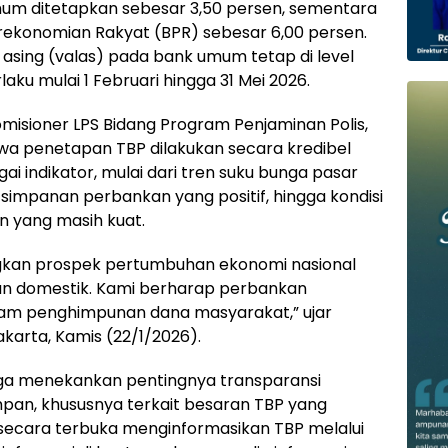
um ditetapkan sebesar 3,50 persen, sementara
ekonomian Rakyat (BPR) sebesar 6,00 persen.
asing (valas) pada bank umum tetap di level
aku mulai 1 Februari hingga 31 Mei 2026.
isioner LPS Bidang Program Penjaminan Polis,
wa penetapan TBP dilakukan secara kredibel
indikator, mulai dari tren suku bunga pasar
simpanan perbankan yang positif, hingga kondisi
n yang masih kuat.
gkan prospek pertumbuhan ekonomi nasional
dan domestik. Kami berharap perbankan
am penghimpunan dana masyarakat,” ujar
akarta, Kamis (22/1/2026).
uga menekankan pentingnya transparansi
an, khususnya terkait besaran TBP yang
secara terbuka menginformasikan TBP melalui