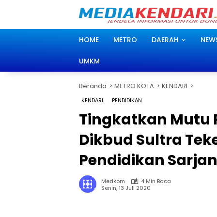
Langsung
ke
konten
HOME
METRO
DAERAH
NEW
UMKM
Beranda
METRO KOTA
KENDARI
KENDARI
PENDIDIKAN
Tingkatkan Mutu P
Dikbud Sultra Te
Pendidikan Sarja
Medkom
4 Min Baca
Senin, 13 Juli 2020