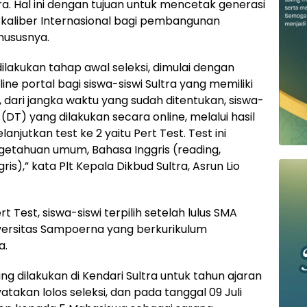
a. Hal ini dengan tujuan untuk mencetak generasi
rkaliber Internasional bagi pembangunan
khususnya.
 dilakukan tahap awal seleksi, dimulai dengan
e portal bagi siswa-siswi Sultra yang memiliki
, dari jangka waktu yang sudah ditentukan, siswa-
(DT) yang dilakukan secara online, melalui hasil
anjutkan test ke 2 yaitu Pert Test. Test ini
getahuan umum, Bahasa Inggris (reading,
ris),” kata Plt Kepala Dikbud Sultra, Asrun Lio
 Test, siswa-siswi terpilih setelah lulus SMA
niversitas Sampoerna yang berkurikulum
a.
ng dilakukan di Kendari Sultra untuk tahun ajaran
takan lolos seleksi, dan pada tanggal 09 Juli