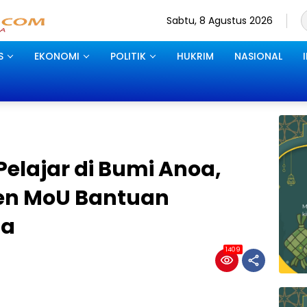
Sabtu, 8 Agustus 2026
S
EKONOMI
POLITIK
HUKRIM
NASIONAL
elajar di Bumi Anoa,
ken MoU Bantuan
na
1409