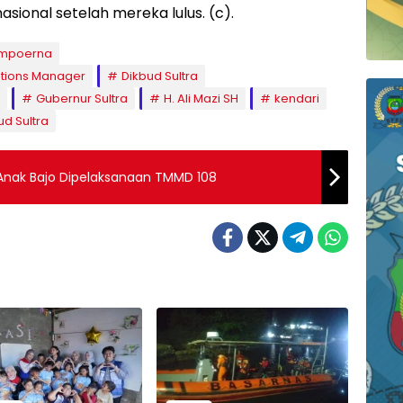
nasional setelah mereka lulus. (c).
ampoerna
ations Manager
Dikbud Sultra
Gubernur Sultra
H. Ali Mazi SH
kendari
ud Sultra
 Anak Bajo Dipelaksanaan TMMD 108