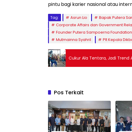
pintu bagi karier nasional atau inter
Tag:
Asrun Lio
Bapak Putera S
Corporate Affairs dan Government Rel
Founder Putera Sampoerna Foundation
Mutmainna Syahril
Plt Kepala Dikb
Cukur Ala Tentara, Jadi Trend
Pos Terkait