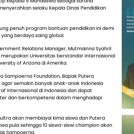
top kepada 5 Mahasiswa sebagai sarana
menyerahkan selaku Kepala Dinas Pendidikan
g penuh program bantuan pendidikan ini demi
ang berdaya saing global.
ernment Relations Manager, Mutmainna Syahril
merupakan Universitas berstandar internasional
rsity of Arizona di Amerika.
tera Sampoerna Foundation, Bapak Putera
 agar semakin banyak anak-anak Indonesia
 Internasional di Indonesia dan dapat
kter dan berkompetensi dalam menghadapi
 Sultra akan membiayai kima siswa dan Putera
wa pula sehingga 10 siswa-siswi champion akan
itas Sampoerna.