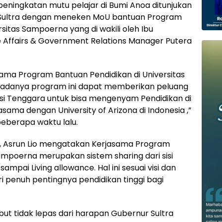
eningkatan mutu pelajar di Bumi Anoa ditunjukan
d Sultra dengan meneken MoU bantuan Program
rsitas Sampoerna yang di wakili oleh Ibu
e Affairs & Government Relations Manager Putera
ama Program Bantuan Pendidikan di Universitas
adanya program ini dapat memberikan peluang
wesi Tenggara untuk bisa mengenyam Pendidikan di
ama dengan University of Arizona di Indonesia ,”
 beberapa waktu lalu.
a, Asrun Lio mengatakan Kerjasama Program
ampoerna merupakan sistem sharing dari sisi
sampai Living allowance. Hal ini sesuai visi dan
i penuh pentingnya pendidikan tinggi bagi
ut tidak lepas dari harapan Gubernur Sultra