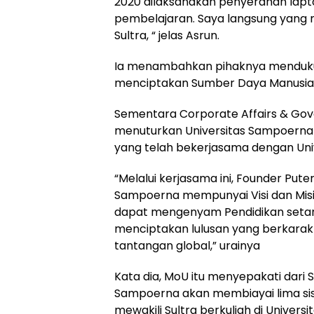
2020 dilaksanakan penyerahan lap
pembelajaran. Saya langsung yang 
Sultra, “ jelas Asrun.
Ia menambahkan pihaknya mendukun
menciptakan Sumber Daya Manusia y
Sementara Corporate Affairs & Gov
menuturkan Universitas Sampoerna 
yang telah bekerjasama dengan Unive
“Melalui kerjasama ini, Founder Pu
Sampoerna mempunyai Visi dan Misi
dapat mengenyam Pendidikan setaraf
menciptakan lulusan yang berkara
tantangan global,” urainya
Kata dia, MoU itu menyepakati dari
Sampoerna akan membiayai lima sis
mewakili Sultra berkuliah di Univers