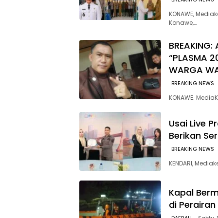
KONAWE, Mediak
Konawe,…
BREAKING: 
“PLASMA 2
WARGA W
BREAKING NEWS
KONAWE. MediaK
Usai Live 
Berikan Se
BREAKING NEWS
‎KENDARI, Media
Kapal Berm
di Peraira
DAERAH
Sabtu, 