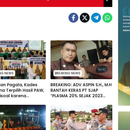
NG NEWS
BREAKING NEWS
an Pagala, Kades
BREAKING: ADV ASPIN S.H., M.H
a Terpilih Hasil PAW,
BANTAH KERAS PT SJAP
isoal karena
“PLASMA 20% SEJAK 2023
p Jabatan Kepala
TIDAK PERNAH SAMPAI KE
y di PT TPM
WARGA WAWOONE!