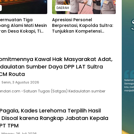
H
DAERAH
Bermuatan Tiga
Apresiasi Personel
ang Alami Mati Mesin
Berprestasi, Kapolda Sultra:
iran Desa Kokapi, Tim
Tunjukkan Kompetensi
dari Dikerahkan
Terbaik untuk Masyarakat
Komitmennya Kawal Hak Masyarakat Adat,
daulatan Sumber Daya DPP LAT Sultra
SCM Routa
Senin, 3 Agustus 2026
kendari.com -Satuan Tugas (Satgas) Kedaulatan sumber
agala, Kades Lerehoma Terpilih Hasil
Disoal karena Rangkap Jabatan Kepala
 PT TPM
Minggu, 26 Juli 2026