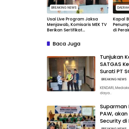
BREAKING NEWS
DAERA
Usai Live Program Jaksa
Kapal 
Menjawab, Komisaris MEK TV
Penump
Berikan Sertifikat
di Pera
Penghargaan ke Jaksa Kejari
SAR Ken
Muna
Baca Juga
Tunjukan 
SATGAS Ke
Surati PT 
BREAKING NEWS
KENDARI, Media
daya…
Suparman P
PAW, akan 
Security di
BREAKING NEWS