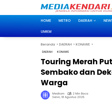
Langsung
ke
konten
HOME
METRO
DAERAH
NEW
UMKM
Beranda
DAERAH
KONAWE
DAERAH
KONAWE
Touring Merah Put
Sembako dan Deka
Warga
Medkom
2 Min Baca
Senin, 18 Agustus 2025