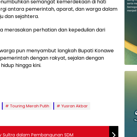
 menumbuhkan semangat kemerdekaan di hati
gi antara pemerintah, aparat, dan warga dalam
 dan sejahtera.
ga merasakan perhatian dan kepedulian dari
 warga pun menyambut langkah Bupati Konawe
 pemerintah dengan rakyat, sejalan dengan
idup hingga kini.
Touring Merah Putih
Yusran Akbar
ov Sultra dalam Pembangunan SDM