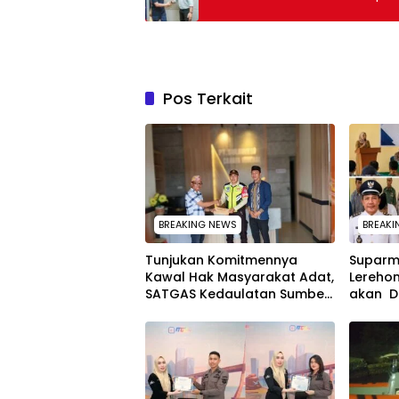
Pos Terkait
BREAKING NEWS
BREAKI
Tunjukan Komitmennya
Suparm
Kawal Hak Masyarakat Adat,
Lerehom
SATGAS Kedaulatan Sumber
akan D
Daya DPP LAT Sultra Surati PT
Rangka
SCM Routa
Securit