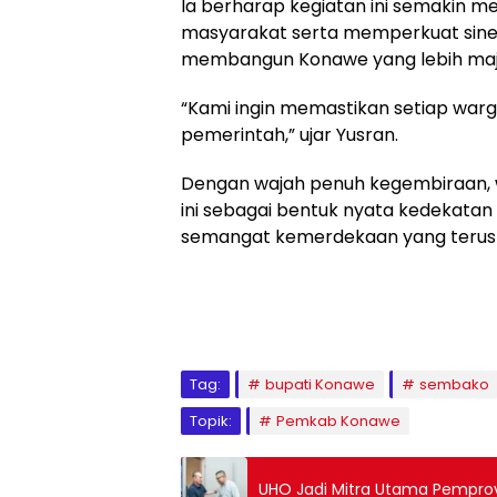
Ia berharap kegiatan ini semakin
masyarakat serta memperkuat siner
membangun Konawe yang lebih maju
“Kami ingin memastikan setiap war
pemerintah,” ujar Yusran.
Dengan wajah penuh kegembiraan,
ini sebagai bentuk nyata kedekatan
semangat kemerdekaan yang terus h
Tag:
bupati Konawe
sembako
Topik:
Pemkab Konawe
UHO Jadi Mitra Utama Pempr