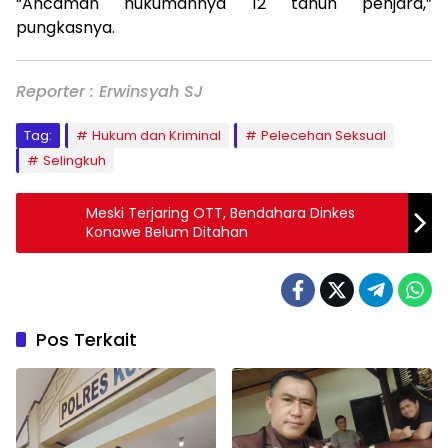
“Ancaman hukumannya 12 tahun penjara,”
pungkasnya.
Reporter : Erwinsyah SJ
Tag:
Hukum dan Kriminal
Pelecehan Seksual
Selingkuh
Meski Terjaring OTT, Bendahara Dinkes
Konawe Belum Ditahan
Pos Terkait