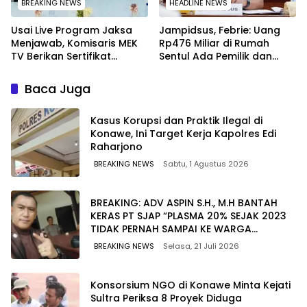
BREAKING NEWS
HEADLINE NEWS
Usai Live Program Jaksa
Jampidsus, Febrie: Uang
Menjawab, Komisaris MEK
Rp476 Miliar di Rumah
TV Berikan Sertifikat
Sentul Ada Pemilik dan
Penghargaan ke Jaksa
Kegiatannya
Kejari Muna
Baca Juga
Kasus Korupsi dan Praktik Ilegal di
Konawe, Ini Target Kerja Kapolres Edi
Raharjono
BREAKING NEWS
Sabtu, 1 Agustus 2026
BREAKING: ADV ASPIN S.H., M.H BANTAH
KERAS PT SJAP “PLASMA 20% SEJAK 2023
TIDAK PERNAH SAMPAI KE WARGA
WAWOONE!
BREAKING NEWS
Selasa, 21 Juli 2026
Konsorsium NGO di Konawe Minta Kejati
Sultra Periksa 8 Proyek Diduga