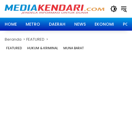
Langsung
ke
konten
HOME
METRO
DAERAH
NEWS
EKONOMI
POLI
Beranda
FEATURED
FEATURED
HUKUM & KRIMINAL
MUNA BARAT