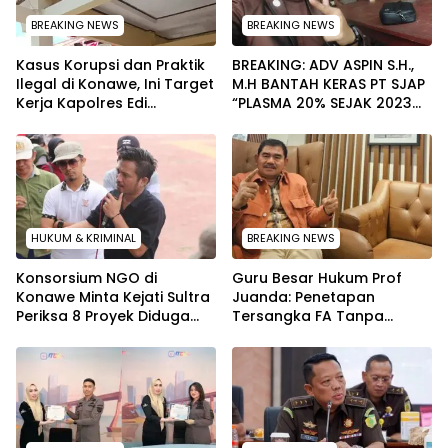
BREAKING NEWS
BREAKING NEWS
Kasus Korupsi dan Praktik
BREAKING: ADV ASPIN S.H.,
Ilegal di Konawe, Ini Target
M.H BANTAH KERAS PT SJAP
Kerja Kapolres Edi
“PLASMA 20% SEJAK 2023
Raharjono
TIDAK PERNAH SAMPAI KE
WARGA WAWOONE!
HUKUM & KRIMINAL
BREAKING NEWS
Konsorsium NGO di
Guru Besar Hukum Prof
Konawe Minta Kejati Sultra
Juanda: Penetapan
Periksa 8 Proyek Diduga
Tersangka FA Tanpa
Bermasalah ‎
Pemeriksaan Calon
Tersangka Tetap Sah
Secara Hukum