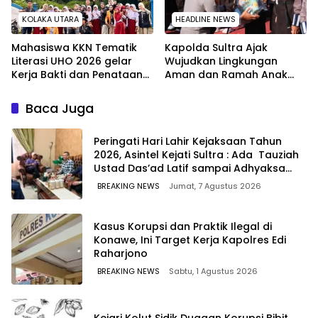
KOLAKA UTARA
HEADLINE NEWS
Mahasiswa KKN Tematik
Kapolda Sultra Ajak
Literasi UHO 2026 gelar
Wujudkan Lingkungan
Kerja Bakti dan Penataan
Aman dan Ramah Anak
Ruang di Balai Desa Desa
pada Peringatan Hari Anak
Simbula Kolut
Nasional 2026
Baca Juga
Peringati Hari Lahir Kejaksaan Tahun
2026, Asintel Kejati Sultra : Ada Tauziah
Ustad Das’ad Latif sampai Adhyaksa
Run
BREAKING NEWS
Jumat, 7 Agustus 2026
Kasus Korupsi dan Praktik Ilegal di
Konawe, Ini Target Kerja Kapolres Edi
Raharjono
BREAKING NEWS
Sabtu, 1 Agustus 2026