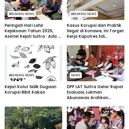
BREAKING NEWS
BREAKING NEWS
Peringati Hari Lahir
Kasus Korupsi dan Praktik
Kejaksaan Tahun 2026,
Ilegal di Konawe, Ini Target
Asintel Kejati Sultra : Ada
Kerja Kapolres Edi
Tauziah Ustad Das’ad Latif
Raharjono
sampai Adhyaksa Run
BREAKING NEWS
NEWS
Kejari Kolut Sidik Dugaan
‎DPP LAT Sultra Gelar Rapat
Korupsi Bibit Kakao
Evaluasi, Lukman
Abunawas Arahkan
Pengurus Melakukan
Secara Rutin dan
Menyeluruh