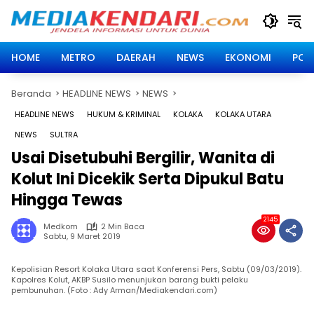
Langsung
ke
konten
HOME
METRO
DAERAH
NEWS
EKONOMI
POLI
Beranda
HEADLINE NEWS
NEWS
HEADLINE NEWS
HUKUM & KRIMINAL
KOLAKA
KOLAKA UTARA
NEWS
SULTRA
Usai Disetubuhi Bergilir, Wanita di
Kolut Ini Dicekik Serta Dipukul Batu
Hingga Tewas
2145
Medkom
2 Min Baca
Sabtu, 9 Maret 2019
Kepolisian Resort Kolaka Utara saat Konferensi Pers, Sabtu (09/03/2019).
Kapolres Kolut, AKBP Susilo menunjukan barang bukti pelaku
pembunuhan. (Foto : Ady Arman/Mediakendari.com)