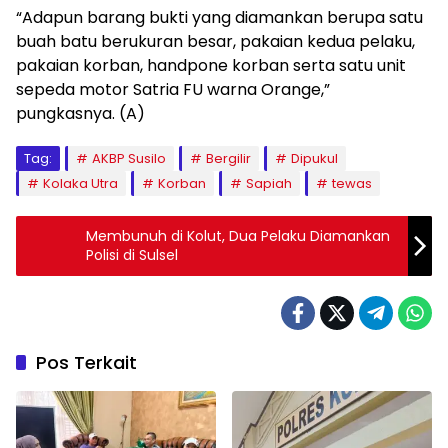
“Adapun barang bukti yang diamankan berupa satu
buah batu berukuran besar, pakaian kedua pelaku,
pakaian korban, handpone korban serta satu unit
sepeda motor Satria FU warna Orange,”
pungkasnya. (A)
Tag:
AKBP Susilo
Bergilir
Dipukul
Kolaka Utra
Korban
Sapiah
tewas
Membunuh di Kolut, Dua Pelaku Diamankan
Polisi di Sulsel
Pos Terkait