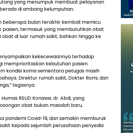
dan utang yang menumpuk membuat pelayanan
ni berada di ambang kelumpuhan.
m beberapa bulan terakhir kembali memicu
yak pasien, termasuk yang membutuhkan obat
i obat di luar rumah sakit, bahkan hingga ke
, menyampaikan kekecewaannya terhadap
agi memprioritaskan kebutuhan pasien.
am kondisi koma sementara petugas masih
rbahaya. Direktur rumah sakit, Dokter Romi, dan
inga,” tegasnya.
eh Humas RSUD Konawe, dr. Abdi, yang
osongan obat bukan masalah baru.
 masa pandemi Covid-19, dan semakin memburuk
akit kepada sejumlah perusahaan penyedia