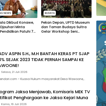
NG NEWS
BUDAYA
pala Dikbud Konawe,
Pekan Depan, UPTD Museum
Djauhari Minta
dan Taman Budaya Sultra
Pendidikan Patuhi 7
Gelar Workshop Seni
i saat SPMB
Perfilman dan Seni Rupa
ADV ASPIN S.H., M.H BANTAH KERAS PT SJAP
0% SEJAK 2023 TIDAK PERNAH SAMPAI KE
AWOONE!
Selasa, 21 Juli 2026
endari.com – Kuasa Hukum masyarakat Desa Wawoone,…
Program Jaksa Menjawab, Komisaris MEK TV
rtifikat Penghargaan ke Jaksa Kejari Muna
Kamis, 16 Juli 2026