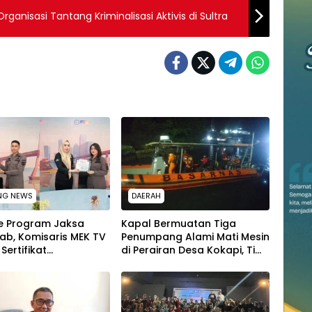
rganisasi Tantang Kriminalisasi Aktivis di Sultra
NG NEWS
DAERAH
ve Program Jaksa
Kapal Bermuatan Tiga
ab, Komisaris MEK TV
Penumpang Alami Mati Mesin
Sertifikat
di Perairan Desa Kokapi, Tim
gaan ke Jaksa Kejari
SAR Kendari Dikerahkan