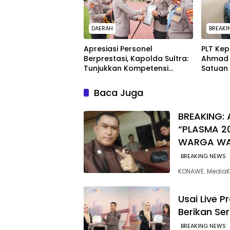
DAERAH
BREAKI
Apresiasi Personel
PLT Ke
Berprestasi, Kapolda Sultra:
Ahmad 
Tunjukkan Kompetensi
Satuan 
Terbaik untuk Masyarakat
Poin In
Baca Juga
BREAKING: 
“PLASMA 2
WARGA W
BREAKING NEWS
KONAWE. MediaK
Usai Live 
Berikan Se
BREAKING NEWS