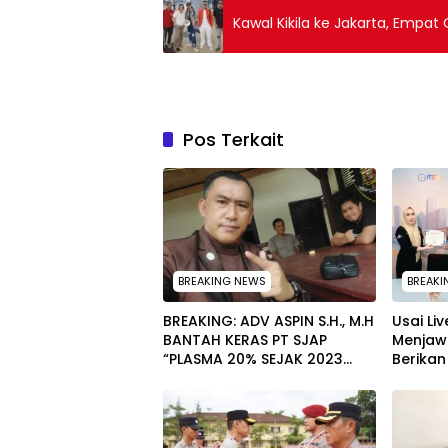
Kawal Kikila ke Jakarta, Empat O
Pos Terkait
BREAKING NEWS
BREAKI
BREAKING: ADV ASPIN S.H., M.H
Usai Li
BANTAH KERAS PT SJAP
Menjaw
“PLASMA 20% SEJAK 2023
Berikan 
TIDAK PERNAH SAMPAI KE
Penghar
WARGA WAWOONE!
Muna