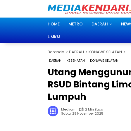
Langsung
ke
konten
HOME
METRO
DAERAH
NEW
UMKM
Beranda
DAERAH
KONAWE SELATAN
DAERAH
KESEHATAN
KONAWE SELATAN
Utang Menggunun
RSUD Bintang Li
Lumpuh
Medkom
2 Min Baca
Sabtu, 29 November 2025