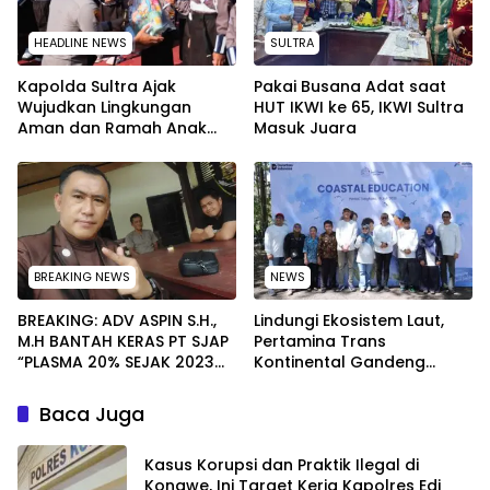
HEADLINE NEWS
SULTRA
Kapolda Sultra Ajak
Pakai Busana Adat saat
Wujudkan Lingkungan
HUT IKWI ke 65, IKWI Sultra
Aman dan Ramah Anak
Masuk Juara
pada Peringatan Hari Anak
Nasional 2026
BREAKING NEWS
NEWS
BREAKING: ADV ASPIN S.H.,
Lindungi Ekosistem Laut,
M.H BANTAH KERAS PT SJAP
Pertamina Trans
“PLASMA 20% SEJAK 2023
Kontinental Gandeng
TIDAK PERNAH SAMPAI KE
Elemen Masyarakat Jaga
WARGA WAWOONE!
Kebersihan Pantai di
Baca Juga
Bitung, Sulawesi
Kasus Korupsi dan Praktik Ilegal di
Konawe, Ini Target Kerja Kapolres Edi