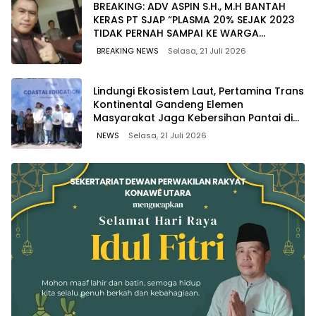
BREAKING: ADV ASPIN S.H., M.H BANTAH
KERAS PT SJAP “PLASMA 20% SEJAK 2023
TIDAK PERNAH SAMPAI KE WARGA
WAWOONE!
BREAKING NEWS
Selasa, 21 Juli 2026
Lindungi Ekosistem Laut, Pertamina Trans
Kontinental Gandeng Elemen
Masyarakat Jaga Kebersihan Pantai di
Bitung, Sulawesi
NEWS
Selasa, 21 Juli 2026