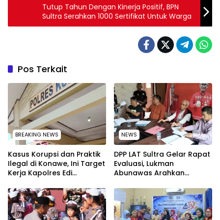
Tutup Tahun Dengan Kinerja Positif, BPN
Sultra Serahkan 1000 Sertifikat Untuk Warga
Pos Terkait
BREAKING NEWS
NEWS
Kasus Korupsi dan Praktik
‎DPP LAT Sultra Gelar Rapat
Ilegal di Konawe, Ini Target
Evaluasi, Lukman
Kerja Kapolres Edi
Abunawas Arahkan
Raharjono
Pengurus Melakukan
Secara Rutin dan
Menyeluruh