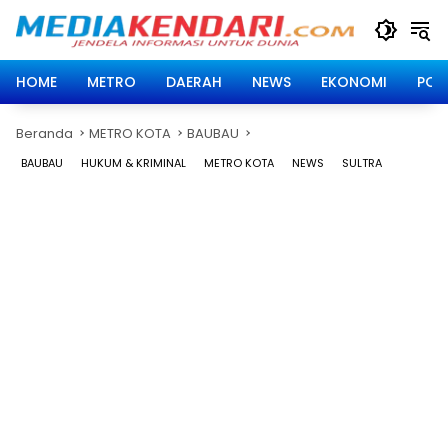
Langsung
ke
konten
HOME
METRO
DAERAH
NEWS
EKONOMI
POLI
Beranda
METRO KOTA
BAUBAU
BAUBAU
HUKUM & KRIMINAL
METRO KOTA
NEWS
SULTRA