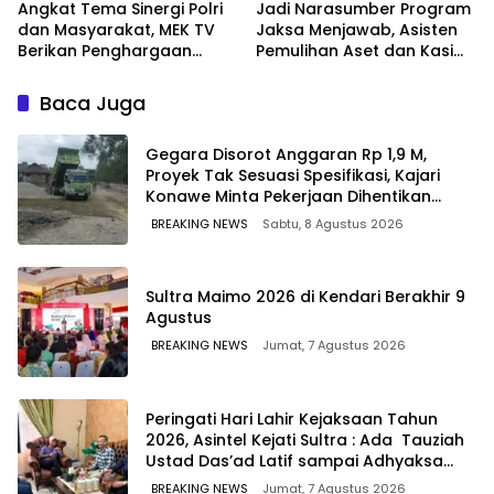
Angkat Tema Sinergi Polri
Jadi Narasumber Program
dan Masyarakat, MEK TV
Jaksa Menjawab, Asisten
Berikan Penghargaan
Pemulihan Aset dan Kasi
kepada Kapolda Sultra
Penkum Kejati Sultra
melalui Kabid Humas
Terima Penghargaan dari
Baca Juga
Komisaris MEK TV
Gegara Disorot Anggaran Rp 1,9 M,
Proyek Tak Sesuasi Spesifikasi, Kajari
Konawe Minta Pekerjaan Dihentikan
Sementara
BREAKING NEWS
Sabtu, 8 Agustus 2026
Sultra Maimo 2026 di Kendari Berakhir 9
Agustus
BREAKING NEWS
Jumat, 7 Agustus 2026
Peringati Hari Lahir Kejaksaan Tahun
2026, Asintel Kejati Sultra : Ada Tauziah
Ustad Das’ad Latif sampai Adhyaksa
Run
BREAKING NEWS
Jumat, 7 Agustus 2026