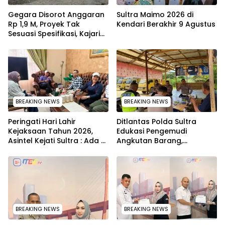
Gegara Disorot Anggaran
Sultra Maimo 2026 di
Rp 1,9 M, Proyek Tak
Kendari Berakhir 9 Agustus
Sesuasi Spesifikasi, Kajari
Konawe Minta Pekerjaan
Dihentikan Sementara
BREAKING NEWS
BREAKING NEWS
Peringati Hari Lahir
Ditlantas Polda Sultra
Kejaksaan Tahun 2026,
Edukasi Pengemudi
Asintel Kejati Sultra : Ada
Angkutan Barang,
Tauziah Ustad Das’ad Latif
Tekankan Kelaikan
sampai Adhyaksa Run
Kendaraan Demi
Keselamatan
BREAKING NEWS
BREAKING NEWS