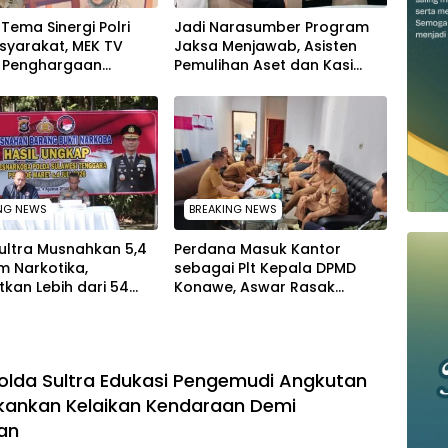
Tema Sinergi Polri
Jadi Narasumber Program
syarakat, MEK TV
Jaksa Menjawab, Asisten
n Penghargaan
Pemulihan Aset dan Kasi
 Kapolda Sultra
Penkum Kejati Sultra Terima
i Kabid Humas
Penghargaan dari Komisaris
MEK TV
NG NEWS
BREAKING NEWS
ultra Musnahkan 5,4
Perdana Masuk Kantor
m Narkotika,
sebagai Plt Kepala DPMD
kan Lebih dari 54
Konawe, Aswar Rasak
iwa dari Ancaman
Tuntaskan Polemik 4 Kades
ahgunaan
yang Lulus PPPK
Polda Sultra Edukasi Pengemudi Angkutan
kankan Kelaikan Kendaraan Demi
an