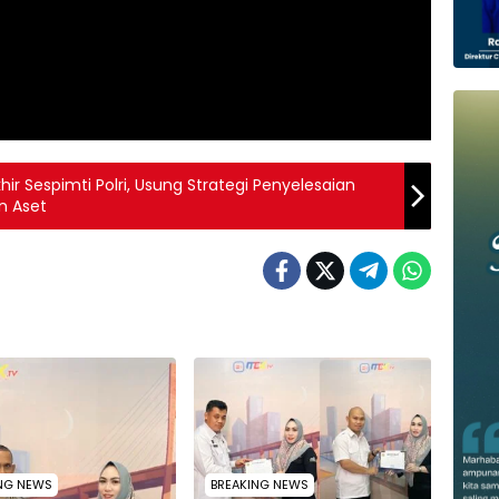
khir Sespimti Polri, Usung Strategi Penyelesaian
n Aset
NG NEWS
BREAKING NEWS