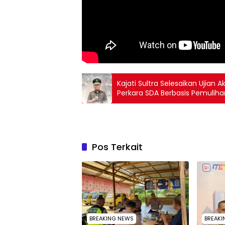
Kajati Sultra Selesaikan Ujian A
Perkara SDA Berbasis Pemuliha
Pos Terkait
BREAKING NEWS
BREAKI