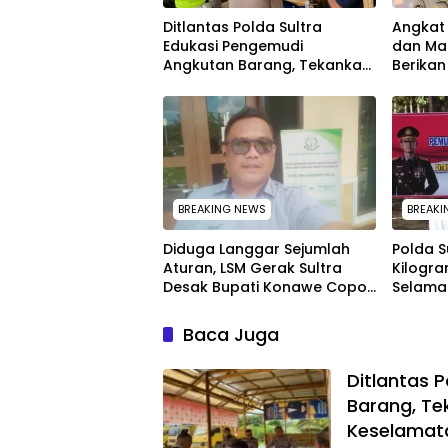
Ditlantas Polda Sultra
Angkat 
Edukasi Pengemudi
dan Ma
Angkutan Barang, Tekankan
Berika
Kelaikan Kendaraan Demi
kepada
Keselamatan
melalu
BREAKING NEWS
BREAKI
Diduga Langgar Sejumlah
Polda S
Aturan, LSM Gerak Sultra
Kilogra
Desak Bupati Konawe Copot
Selamat
Jabatan Plt Lurah Toronipa
Ribu J
Penyal
Baca Juga
Ditlantas 
Barang, Te
Keselamat