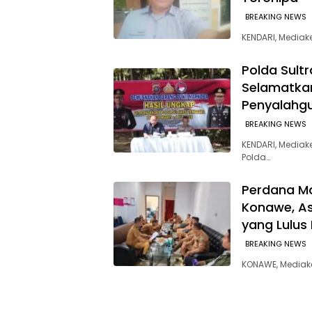
BREAKING NEWS
KENDARI, Media
Polda Sult
Selamatkan
Penyalahg
BREAKING NEWS
KENDARI, Mediak
Polda…
Perdana Ma
Konawe, As
yang Lulus
BREAKING NEWS
KONAWE, Mediak