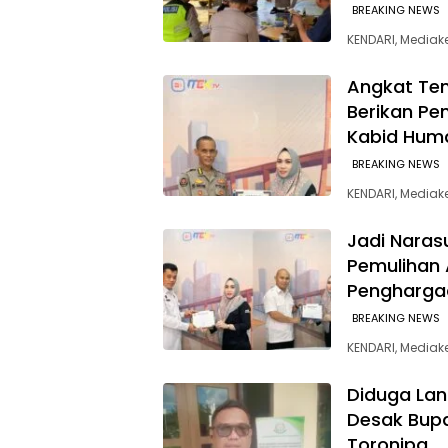
BREAKING NEWS
KENDARI, Mediake
Angkat Tem
Berikan Pe
Kabid Hum
BREAKING NEWS
KENDARI, Mediak
Jadi Naras
Pemulihan 
Penghargaa
BREAKING NEWS
KENDARI, Mediak
Diduga Lan
Desak Bupa
Toronipa