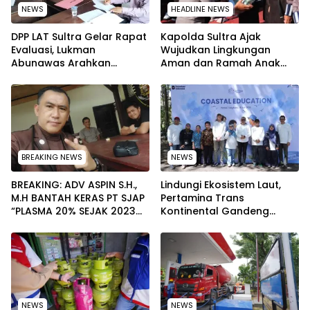
NEWS
HEADLINE NEWS
‎DPP LAT Sultra Gelar Rapat
Kapolda Sultra Ajak
Evaluasi, Lukman
Wujudkan Lingkungan
Abunawas Arahkan
Aman dan Ramah Anak
Pengurus Melakukan
pada Peringatan Hari Anak
Secara Rutin dan
Nasional 2026
Menyeluruh
BREAKING NEWS
NEWS
BREAKING: ADV ASPIN S.H.,
Lindungi Ekosistem Laut,
M.H BANTAH KERAS PT SJAP
Pertamina Trans
“PLASMA 20% SEJAK 2023
Kontinental Gandeng
TIDAK PERNAH SAMPAI KE
Elemen Masyarakat Jaga
WARGA WAWOONE!
Kebersihan Pantai di
Bitung, Sulawesi
NEWS
NEWS