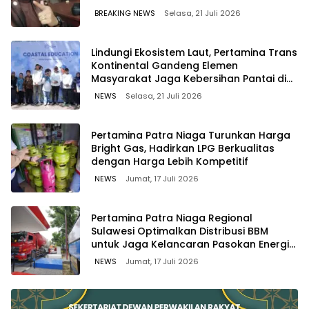
WAWOONE!
BREAKING NEWS
Selasa, 21 Juli 2026
Lindungi Ekosistem Laut, Pertamina Trans
Kontinental Gandeng Elemen
Masyarakat Jaga Kebersihan Pantai di
Bitung, Sulawesi
NEWS
Selasa, 21 Juli 2026
Pertamina Patra Niaga Turunkan Harga
Bright Gas, Hadirkan LPG Berkualitas
dengan Harga Lebih Kompetitif
NEWS
Jumat, 17 Juli 2026
Pertamina Patra Niaga Regional
Sulawesi Optimalkan Distribusi BBM
untuk Jaga Kelancaran Pasokan Energi
di Seluruh Wilayah Sulawesi
NEWS
Jumat, 17 Juli 2026