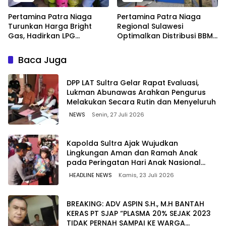
Pertamina Patra Niaga
Pertamina Patra Niaga
Turunkan Harga Bright
Regional Sulawesi
Gas, Hadirkan LPG
Optimalkan Distribusi BBM
Berkualitas dengan Harga
untuk Jaga Kelancaran
Lebih Kompetitif
Pasokan Energi di Seluruh
Baca Juga
Wilayah Sulawesi
‎DPP LAT Sultra Gelar Rapat Evaluasi,
Lukman Abunawas Arahkan Pengurus
Melakukan Secara Rutin dan Menyeluruh
NEWS
Senin, 27 Juli 2026
Kapolda Sultra Ajak Wujudkan
Lingkungan Aman dan Ramah Anak
pada Peringatan Hari Anak Nasional
2026
HEADLINE NEWS
Kamis, 23 Juli 2026
BREAKING: ADV ASPIN S.H., M.H BANTAH
KERAS PT SJAP “PLASMA 20% SEJAK 2023
TIDAK PERNAH SAMPAI KE WARGA