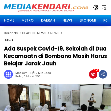
Langsung
ke
konten
HOME
METRO
DAERAH
NEWS
EKONOMI
POLI
Beranda
HEADLINE NEWS
NEWS
NEWS
Ada Suspek Covid-19, Sekolah di Dua
Kecamaatn di Bombana Masih Harus
Belajar Jarak Jauh
747
Medkom
2 Min Baca
Rabu, 3 Maret 2021