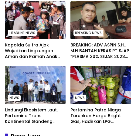
sampai Adhyaksa Run
Secara Rutin dan
Menyeluruh
HEADLINE NEWS
BREAKING NEWS
Kapolda Sultra Ajak
BREAKING: ADV ASPIN S.H.,
Wujudkan Lingkungan
M.H BANTAH KERAS PT SJAP
Aman dan Ramah Anak
“PLASMA 20% SEJAK 2023
pada Peringatan Hari Anak
TIDAK PERNAH SAMPAI KE
Nasional 2026
WARGA WAWOONE!
NEWS
NEWS
Lindungi Ekosistem Laut,
Pertamina Patra Niaga
Pertamina Trans
Turunkan Harga Bright
Kontinental Gandeng
Gas, Hadirkan LPG
Elemen Masyarakat Jaga
Berkualitas dengan Harga
Kebersihan Pantai di
Lebih Kompetitif
Baca Juga