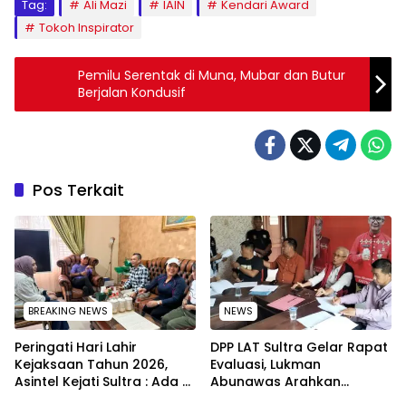
Tag:
Ali Mazi
IAIN
Kendari Award
Tokoh Inspirator
Pemilu Serentak di Muna, Mubar dan Butur
Berjalan Kondusif
Pos Terkait
BREAKING NEWS
NEWS
Peringati Hari Lahir
‎DPP LAT Sultra Gelar Rapat
Kejaksaan Tahun 2026,
Evaluasi, Lukman
Asintel Kejati Sultra : Ada
Abunawas Arahkan
Tauziah Ustad Das’ad Latif
Pengurus Melakukan