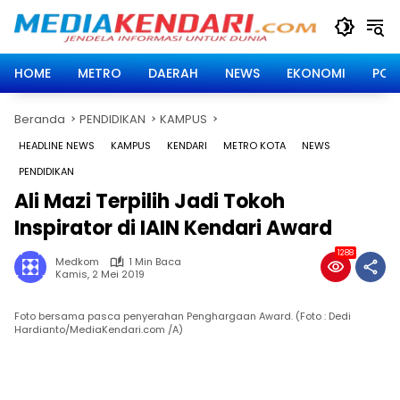
Langsung
ke
konten
HOME
METRO
DAERAH
NEWS
EKONOMI
POLI
Beranda
PENDIDIKAN
KAMPUS
HEADLINE NEWS
KAMPUS
KENDARI
METRO KOTA
NEWS
PENDIDIKAN
Ali Mazi Terpilih Jadi Tokoh
Inspirator di IAIN Kendari Award
1288
Medkom
1 Min Baca
Kamis, 2 Mei 2019
Foto bersama pasca penyerahan Penghargaan Award. (Foto : Dedi
Hardianto/MediaKendari.com /A)