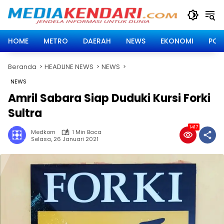
Langsung
ke
konten
HOME
METRO
DAERAH
NEWS
EKONOMI
POLI
Beranda
HEADLINE NEWS
NEWS
NEWS
Amril Sabara Siap Duduki Kursi Forki
Sultra
1417
Medkom
1 Min Baca
Selasa, 26 Januari 2021