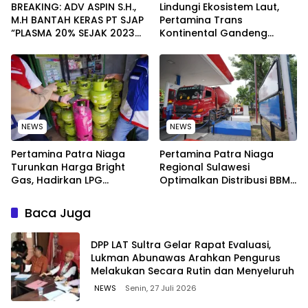
BREAKING: ADV ASPIN S.H.,
Lindungi Ekosistem Laut,
M.H BANTAH KERAS PT SJAP
Pertamina Trans
“PLASMA 20% SEJAK 2023
Kontinental Gandeng
TIDAK PERNAH SAMPAI KE
Elemen Masyarakat Jaga
WARGA WAWOONE!
Kebersihan Pantai di
Bitung, Sulawesi
NEWS
NEWS
Pertamina Patra Niaga
Pertamina Patra Niaga
Turunkan Harga Bright
Regional Sulawesi
Gas, Hadirkan LPG
Optimalkan Distribusi BBM
Berkualitas dengan Harga
untuk Jaga Kelancaran
Lebih Kompetitif
Pasokan Energi di Seluruh
Baca Juga
Wilayah Sulawesi
‎DPP LAT Sultra Gelar Rapat Evaluasi,
Lukman Abunawas Arahkan Pengurus
Melakukan Secara Rutin dan Menyeluruh
NEWS
Senin, 27 Juli 2026