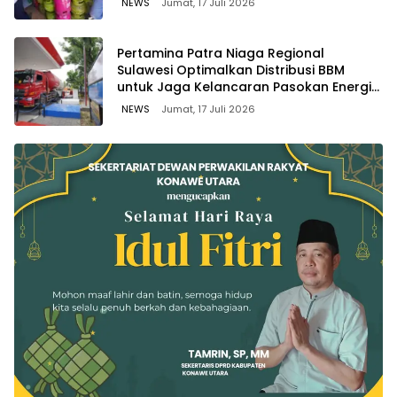
NEWS
Jumat, 17 Juli 2026
Pertamina Patra Niaga Regional
Sulawesi Optimalkan Distribusi BBM
untuk Jaga Kelancaran Pasokan Energi
di Seluruh Wilayah Sulawesi
NEWS
Jumat, 17 Juli 2026