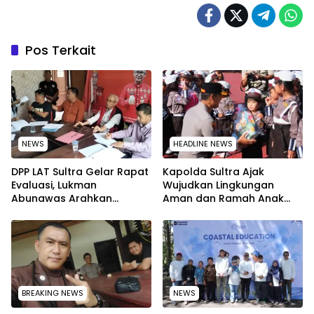
Pos Terkait
NEWS
HEADLINE NEWS
‎DPP LAT Sultra Gelar Rapat
Kapolda Sultra Ajak
Evaluasi, Lukman
Wujudkan Lingkungan
Abunawas Arahkan
Aman dan Ramah Anak
Pengurus Melakukan
pada Peringatan Hari Anak
Secara Rutin dan
Nasional 2026
Menyeluruh
BREAKING NEWS
NEWS