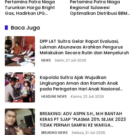
Pertamina Patra Niaga
Pertamina Patra Niaga
Turunkan Harga Bright
Regional Sulawesi
Gas, Hadirkan LPG
Optimalkan Distribusi BBM
Berkualitas dengan Harga
untuk Jaga Kelancaran
Lebih Kompetitif
Pasokan Energi di Seluruh
Baca Juga
Wilayah Sulawesi
‎DPP LAT Sultra Gelar Rapat Evaluasi,
Lukman Abunawas Arahkan Pengurus
Melakukan Secara Rutin dan Menyeluruh
NEWS
Senin, 27 Juli 2026
Kapolda Sultra Ajak Wujudkan
Lingkungan Aman dan Ramah Anak
pada Peringatan Hari Anak Nasional
2026
HEADLINE NEWS
Kamis, 23 Juli 2026
BREAKING: ADV ASPIN S.H., M.H BANTAH
KERAS PT SJAP “PLASMA 20% SEJAK 2023
TIDAK PERNAH SAMPAI KE WARGA
WAWOONE!
BREAKING NEWS
Selasa, 21 Juli 2026