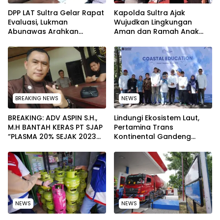
‎DPP LAT Sultra Gelar Rapat
Kapolda Sultra Ajak
Evaluasi, Lukman
Wujudkan Lingkungan
Abunawas Arahkan
Aman dan Ramah Anak
Pengurus Melakukan
pada Peringatan Hari Anak
Secara Rutin dan
Nasional 2026
Menyeluruh
BREAKING NEWS
NEWS
BREAKING: ADV ASPIN S.H.,
Lindungi Ekosistem Laut,
M.H BANTAH KERAS PT SJAP
Pertamina Trans
“PLASMA 20% SEJAK 2023
Kontinental Gandeng
TIDAK PERNAH SAMPAI KE
Elemen Masyarakat Jaga
WARGA WAWOONE!
Kebersihan Pantai di
Bitung, Sulawesi
NEWS
NEWS