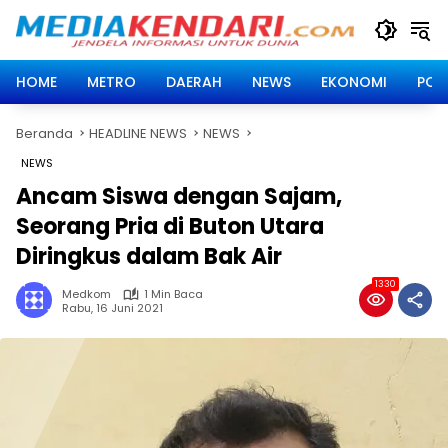
Langsung
ke
konten
HOME
METRO
DAERAH
NEWS
EKONOMI
POLI
Beranda
HEADLINE NEWS
NEWS
NEWS
Ancam Siswa dengan Sajam,
Seorang Pria di Buton Utara
Diringkus dalam Bak Air
1330
Medkom
1 Min Baca
Rabu, 16 Juni 2021