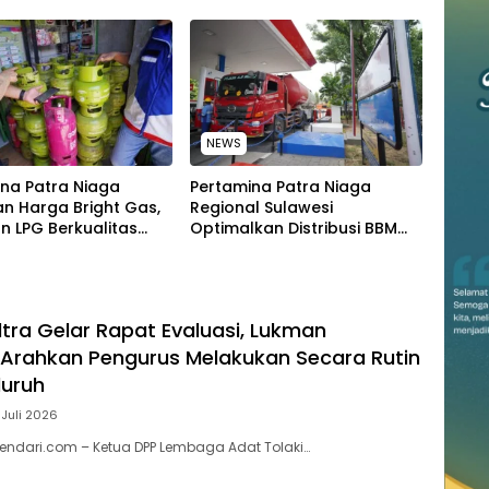
tan Hari Anak
TIDAK PERNAH SAMPAI KE
al 2026
WARGA WAWOONE!
NEWS
na Patra Niaga
Pertamina Patra Niaga
n Harga Bright Gas,
Regional Sulawesi
n LPG Berkualitas
Optimalkan Distribusi BBM
 Harga Lebih
untuk Jaga Kelancaran
tif
Pasokan Energi di Seluruh
Wilayah Sulawesi
ltra Gelar Rapat Evaluasi, Lukman
Arahkan Pengurus Melakukan Secara Rutin
luruh
 Juli 2026
endari.com – Ketua DPP Lembaga Adat Tolaki…