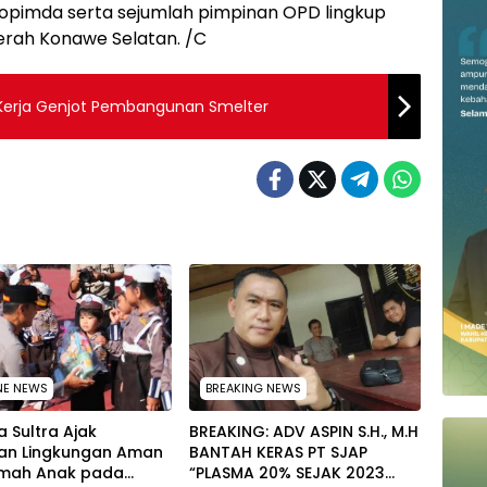
kopimda serta sejumlah pimpinan OPD lingkup
rah Konawe Selatan. /C
 Kerja Genjot Pembangunan Smelter
NE NEWS
BREAKING NEWS
 Sultra Ajak
BREAKING: ADV ASPIN S.H., M.H
an Lingkungan Aman
BANTAH KERAS PT SJAP
mah Anak pada
“PLASMA 20% SEJAK 2023