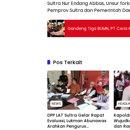
Sultra Nur Endang Abbas, Unsur for
Pemprov Sultra dan Pemerintah Dae
Gandeng Tiga BUMN, PT Ceria
Pos Terkait
NEWS
HEADLI
‎DPP LAT Sultra Gelar Rapat
Kapolda
Evaluasi, Lukman Abunawas
Wujudk
Arahkan Pengurus
dan Ra