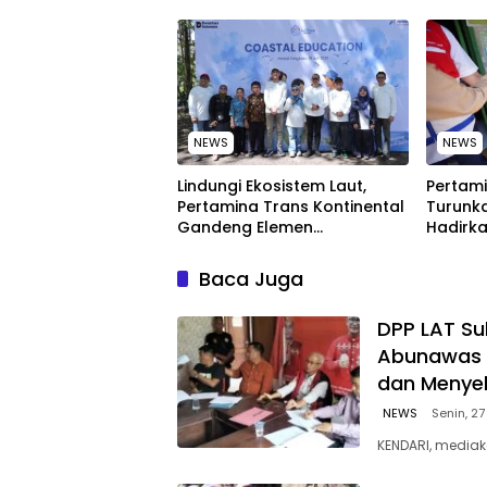
Melakukan Secara Rutin dan
Peringa
Menyeluruh
Nasion
NEWS
NEWS
Lindungi Ekosistem Laut,
Pertami
Pertamina Trans Kontinental
Turunka
Gandeng Elemen
Hadirka
Masyarakat Jaga
dengan
Kebersihan Pantai di Bitung,
Kompeti
Baca Juga
Sulawesi
‎DPP LAT Su
Abunawas 
dan Menye
NEWS
Senin, 27
KENDARI, mediak