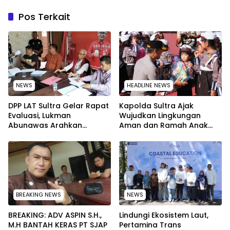
Pos Terkait
NEWS
HEADLINE NEWS
‎DPP LAT Sultra Gelar Rapat
Kapolda Sultra Ajak
Evaluasi, Lukman
Wujudkan Lingkungan
Abunawas Arahkan
Aman dan Ramah Anak
Pengurus Melakukan
pada Peringatan Hari Anak
Secara Rutin dan
Nasional 2026
Menyeluruh
BREAKING NEWS
NEWS
BREAKING: ADV ASPIN S.H.,
Lindungi Ekosistem Laut,
M.H BANTAH KERAS PT SJAP
Pertamina Trans