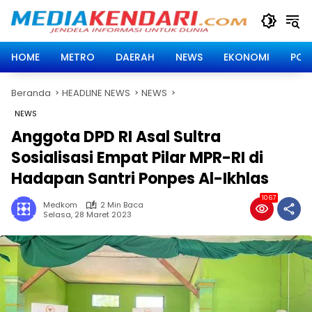
Langsung
ke
konten
HOME
METRO
DAERAH
NEWS
EKONOMI
POLI
Beranda
HEADLINE NEWS
NEWS
NEWS
Anggota DPD RI Asal Sultra
Sosialisasi Empat Pilar MPR-RI di
Hadapan Santri Ponpes Al-Ikhlas
1067
Medkom
2 Min Baca
Selasa, 28 Maret 2023