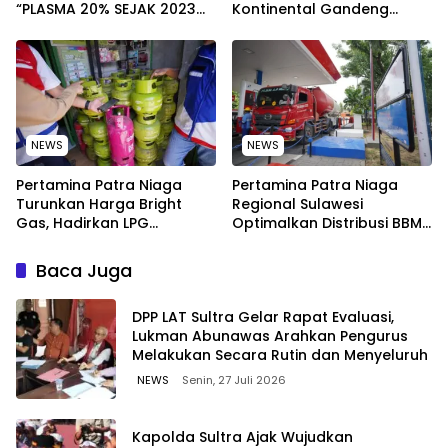
“PLASMA 20% SEJAK 2023
Kontinental Gandeng
TIDAK PERNAH SAMPAI KE
Elemen Masyarakat Jaga
WARGA WAWOONE!
Kebersihan Pantai di
Bitung, Sulawesi
NEWS
NEWS
Pertamina Patra Niaga
Pertamina Patra Niaga
Turunkan Harga Bright
Regional Sulawesi
Gas, Hadirkan LPG
Optimalkan Distribusi BBM
Berkualitas dengan Harga
untuk Jaga Kelancaran
Lebih Kompetitif
Pasokan Energi di Seluruh
Baca Juga
Wilayah Sulawesi
‎DPP LAT Sultra Gelar Rapat Evaluasi,
Lukman Abunawas Arahkan Pengurus
Melakukan Secara Rutin dan Menyeluruh
NEWS
Senin, 27 Juli 2026
Kapolda Sultra Ajak Wujudkan