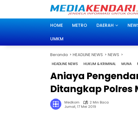
Langsung
ke
konten
HOME
METRO
DAERAH
NEW
UMKM
Beranda
HEADLINE NEWS
NEWS
HEADLINE NEWS
HUKUM & KRIMINAL
MUNA
Aniaya Pengendar
Ditangkap Polres
Medkom
2 Min Baca
Jumat, 17 Mei 2019