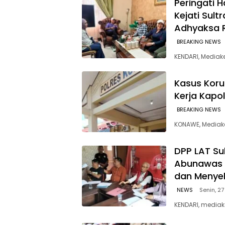
Peringati H
Kejati Sult
Adhyaksa 
BREAKING NEWS
KENDARI, Mediak
Kasus Korup
Kerja Kapo
BREAKING NEWS
KONAWE, Mediake
‎DPP LAT Su
Abunawas 
dan Menye
NEWS
Senin, 27
KENDARI, mediak