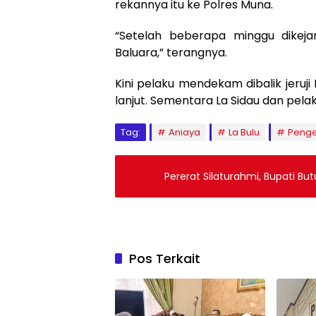
rekannya itu ke Polres Muna.
“Setelah beberapa minggu dikejar
Baluara,” terangnya.
Kini pelaku mendekam dibalik jeruj
lanjut. Sementara La Sidau dan pela
Tag:
Aniaya
La Bulu
Penge
Pererat Silaturahmi, Bupati Bu
Pos Terkait