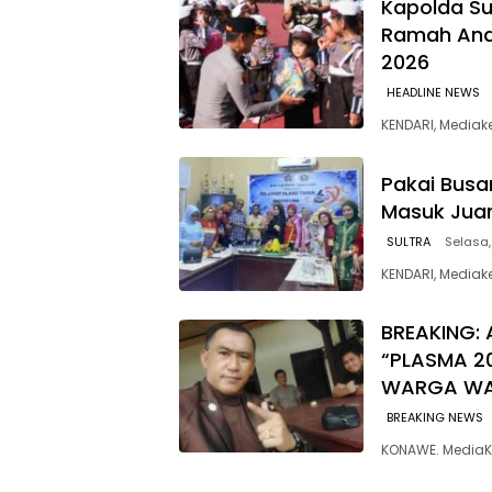
Kapolda Su
Ramah Anak
2026
HEADLINE NEWS
KENDARI, Media
Pakai Busan
Masuk Jua
SULTRA
Selasa,
KENDARI, Mediak
BREAKING: 
“PLASMA 2
WARGA W
BREAKING NEWS
KONAWE. MediaK