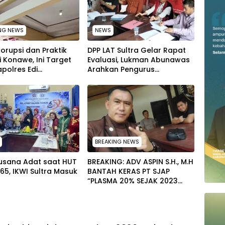
NG NEWS
NEWS
orupsi dan Praktik
‎DPP LAT Sultra Gelar Rapat
di Konawe, Ini Target
Evaluasi, Lukman Abunawas
apolres Edi
Arahkan Pengurus
ono
Melakukan Secara Rutin dan
Menyeluruh
BREAKING NEWS
Busana Adat saat HUT
BREAKING: ADV ASPIN S.H., M.H
 65, IKWI Sultra Masuk
BANTAH KERAS PT SJAP
“PLASMA 20% SEJAK 2023
TIDAK PERNAH SAMPAI KE
WARGA WAWOONE!