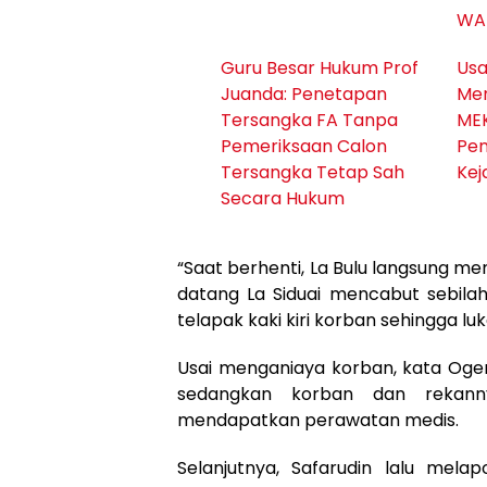
WA
Guru Besar Hukum Prof
Usa
Juanda: Penetapan
Men
Tersangka FA Tanpa
MEK
Pemeriksaan Calon
Pen
Tersangka Tetap Sah
Kej
Secara Hukum
“Saat berhenti, La Bulu langsung me
datang La Siduai mencabut sebilah
telapak kaki kiri korban sehingga luk
Usai menganiaya korban, kata Ogen
sedangkan korban dan rekann
mendapatkan perawatan medis.
Selanjutnya, Safarudin lalu mela