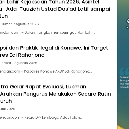
ari Lahir Kejaksaan Tahun 2026, Asintel
ra : Ada Tauziah Ustad Das’ad Latif sampai
Run
Jumat, 7 Agustus 2026
endari.com – Dalam rangka memperingati Hari Lahir…
si dan Praktik Ilegal di Konawe, Ini Target
lres Edi Raharjono
Sabtu, 1 Agustus 2026
ndari.com – Kapolres Konawe AKBP Edi Raharjono,…
ltra Gelar Rapat Evaluasi, Lukman
Arahkan Pengurus Melakukan Secara Rutin
luruh
 Juli 2026
endari.com – Ketua DPP Lembaga Adat Tolaki…