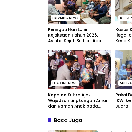
BREAKING NEWS
BREAKI
Peringati Hari Lahir
Kasus K
Kejaksaan Tahun 2026,
Ilegal 
Asintel Kejati Sultra : Ada
Kerja K
Tauziah Ustad Das’ad Latif
Raharj
sampai Adhyaksa Run
HEADLINE NEWS
SULTRA
Kapolda Sultra Ajak
Pakai 
Wujudkan Lingkungan Aman
IKWI ke
dan Ramah Anak pada
Juara
Peringatan Hari Anak
Nasional 2026
Baca Juga