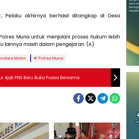
, Pelaku akhirnya berhasil ditangkap di Desa
i Polres Muna untuk menjalani proses hukum lebih
ku lainnya masih dalam pengejaran. (A)
ndara Motor
Polres Muna
tur Ajak PNS Baru Buka Puasa Bersama