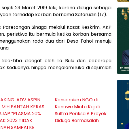
i sejak 23 Maret 2019 lalu, karena diduga sebagai
yaan terhadap korban bernama Safarudin (17).
Paretongan Sinaga melalui Kasat Reskrim, AKP
, peristiwa itu bermula ketika korban bersama
enggunakan roda dua dari Desa Tahoi menuju
una.
 tiba-tiba dicegat oleh La Bulu dan beberapa
k keduanya, hingga mengalami luka di sejumlah
AKING: ADV ASPIN
Konsorsium NGO di
., M.H BANTAH KERAS
Konawe Minta Kejati
SJAP “PLASMA 20%
Sultra Periksa 8 Proyek
AK 2023 TIDAK
Diduga Bermasalah ‎
RNAH SAMPAI KE