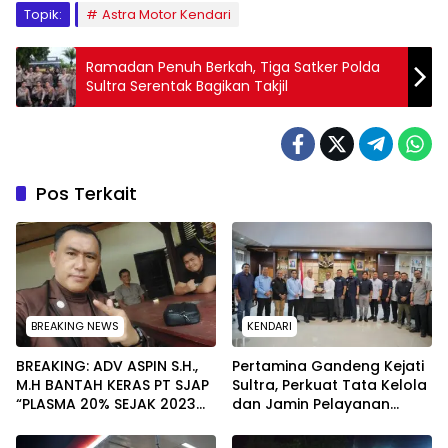
Topik:
Astra Motor Kendari
Ramadan Penuh Berkah, Tiga Satker Polda
Sultra Serentak Bagikan Takjil
Pos Terkait
BREAKING NEWS
KENDARI
BREAKING: ADV ASPIN S.H.,
Pertamina Gandeng Kejati
M.H BANTAH KERAS PT SJAP
Sultra, Perkuat Tata Kelola
“PLASMA 20% SEJAK 2023
dan Jamin Pelayanan
TIDAK PERNAH SAMPAI KE
Energi untuk Masyarakat
WARGA WAWOONE!