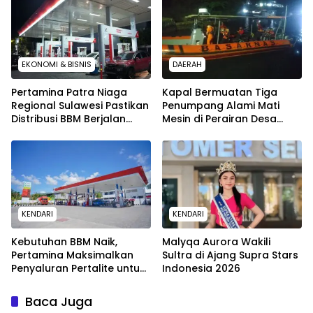
EKONOMI & BISNIS
DAERAH
Pertamina Patra Niaga
Kapal Bermuatan Tiga
Regional Sulawesi Pastikan
Penumpang Alami Mati
Distribusi BBM Berjalan
Mesin di Perairan Desa
Aman dan Lancar di
Kokapi, Tim SAR Kendari
Seluruh Wilayah Sulawesi
Dikerahkan
KENDARI
KENDARI
Kebutuhan BBM Naik,
Malyqa Aurora Wakili
Pertamina Maksimalkan
Sultra di Ajang Supra Stars
Penyaluran Pertalite untuk
Indonesia 2026
Warga Kota Kendari
Baca Juga