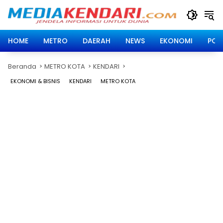
Langsung
ke
konten
HOME
METRO
DAERAH
NEWS
EKONOMI
POLI
Beranda
METRO KOTA
KENDARI
EKONOMI & BISNIS
KENDARI
METRO KOTA