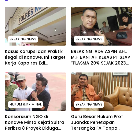
BREAKING NEWS
BREAKING NEWS
Kasus Korupsi dan Praktik
BREAKING: ADV ASPIN S.H.,
Ilegal di Konawe, Ini Target
M.H BANTAH KERAS PT SJAP
Kerja Kapolres Edi
“PLASMA 20% SEJAK 2023
Raharjono
TIDAK PERNAH SAMPAI KE
WARGA WAWOONE!
HUKUM & KRIMINAL
BREAKING NEWS
Konsorsium NGO di
Guru Besar Hukum Prof
Konawe Minta Kejati Sultra
Juanda: Penetapan
Periksa 8 Proyek Diduga
Tersangka FA Tanpa
Bermasalah ‎
Pemeriksaan Calon