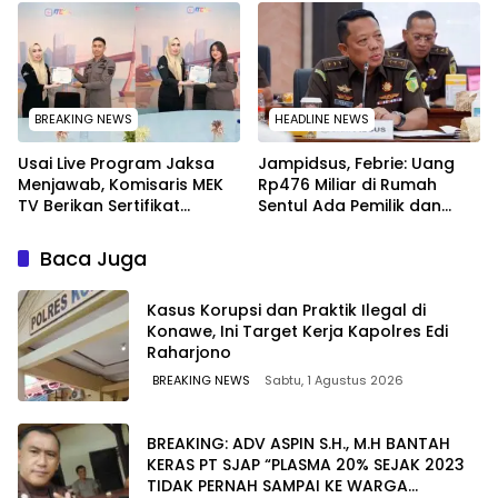
Tersangka Tetap Sah
Secara Hukum
BREAKING NEWS
HEADLINE NEWS
Usai Live Program Jaksa
Jampidsus, Febrie: Uang
Menjawab, Komisaris MEK
Rp476 Miliar di Rumah
TV Berikan Sertifikat
Sentul Ada Pemilik dan
Penghargaan ke Jaksa
Kegiatannya
Kejari Muna
Baca Juga
Kasus Korupsi dan Praktik Ilegal di
Konawe, Ini Target Kerja Kapolres Edi
Raharjono
BREAKING NEWS
Sabtu, 1 Agustus 2026
BREAKING: ADV ASPIN S.H., M.H BANTAH
KERAS PT SJAP “PLASMA 20% SEJAK 2023
TIDAK PERNAH SAMPAI KE WARGA