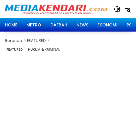
Langsung
ke
konten
HOME
METRO
DAERAH
NEWS
EKONOMI
POLI
Beranda
FEATURED
FEATURED
HUKUM & KRIMINAL