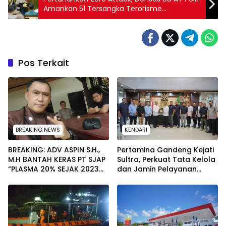
Amankan 51 Tersangka Terorisme
Sepanjang Tahun 2025
Pos Terkait
BREAKING NEWS
KENDARI
BREAKING: ADV ASPIN S.H.,
Pertamina Gandeng Kejati
M.H BANTAH KERAS PT SJAP
Sultra, Perkuat Tata Kelola
“PLASMA 20% SEJAK 2023
dan Jamin Pelayanan
TIDAK PERNAH SAMPAI KE
Energi untuk Masyarakat
WARGA WAWOONE!