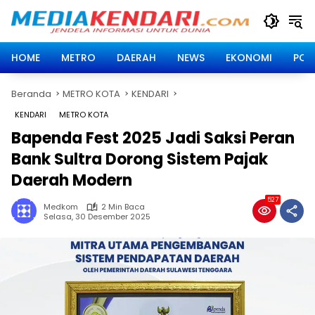
Langsung
ke
konten
HOME
METRO
DAERAH
NEWS
EKONOMI
POLI
Beranda
METRO KOTA
KENDARI
KENDARI
METRO KOTA
Bapenda Fest 2025 Jadi Saksi Peran
Bank Sultra Dorong Sistem Pajak
Daerah Modern
527
Medkom
2 Min Baca
Selasa, 30 Desember 2025