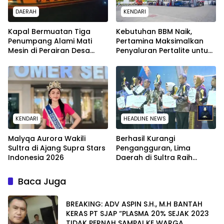
DAERAH
KENDARI
Kapal Bermuatan Tiga
Kebutuhan BBM Naik,
Penumpang Alami Mati
Pertamina Maksimalkan
Mesin di Perairan Desa
Penyaluran Pertalite untuk
Kokapi, Tim SAR Kendari
Warga Kota Kendari
Dikerahkan
KENDARI
HEADLINE NEWS
Malyqa Aurora Wakili
Berhasil Kurangi
Sultra di Ajang Supra Stars
Pengangguran, Lima
Indonesia 2026
Daerah di Sultra Raih
Penghargaan dari
Kemendagri
Baca Juga
BREAKING: ADV ASPIN S.H., M.H BANTAH
KERAS PT SJAP “PLASMA 20% SEJAK 2023
TIDAK PERNAH SAMPAI KE WARGA