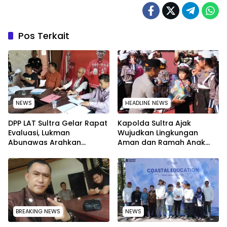
Pos Terkait
NEWS
HEADLINE NEWS
‎DPP LAT Sultra Gelar Rapat
Kapolda Sultra Ajak
Evaluasi, Lukman
Wujudkan Lingkungan
Abunawas Arahkan
Aman dan Ramah Anak
Pengurus Melakukan
pada Peringatan Hari Anak
Secara Rutin dan
Nasional 2026
Menyeluruh
BREAKING NEWS
NEWS