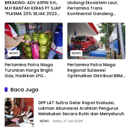
BREAKING: ADV ASPIN S.H.,
Lindungi Ekosistem Laut,
M.H BANTAH KERAS PT SJAP
Pertamina Trans
“PLASMA 20% SEJAK 2023
Kontinental Gandeng
TIDAK PERNAH SAMPAI KE
Elemen Masyarakat Jaga
WARGA WAWOONE!
Kebersihan Pantai di
Bitung, Sulawesi
NEWS
NEWS
Pertamina Patra Niaga
Pertamina Patra Niaga
Turunkan Harga Bright
Regional Sulawesi
Gas, Hadirkan LPG
Optimalkan Distribusi BBM
Berkualitas dengan Harga
untuk Jaga Kelancaran
Lebih Kompetitif
Pasokan Energi di Seluruh
Baca Juga
Wilayah Sulawesi
‎DPP LAT Sultra Gelar Rapat Evaluasi,
Lukman Abunawas Arahkan Pengurus
Melakukan Secara Rutin dan Menyeluruh
NEWS
Senin, 27 Juli 2026