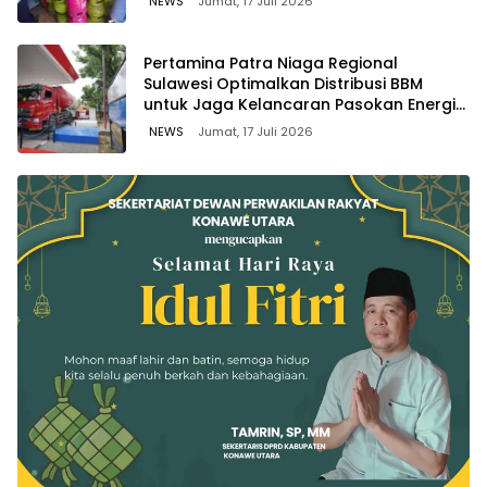
NEWS
Jumat, 17 Juli 2026
Pertamina Patra Niaga Regional
Sulawesi Optimalkan Distribusi BBM
untuk Jaga Kelancaran Pasokan Energi
di Seluruh Wilayah Sulawesi
NEWS
Jumat, 17 Juli 2026