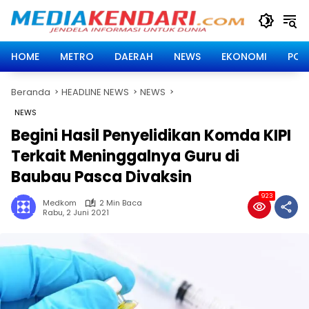
Langsung
ke
konten
HOME
METRO
DAERAH
NEWS
EKONOMI
POLI
Beranda
HEADLINE NEWS
NEWS
NEWS
Begini Hasil Penyelidikan Komda KIPI
Terkait Meninggalnya Guru di
Baubau Pasca Divaksin
923
Medkom
2 Min Baca
Rabu, 2 Juni 2021