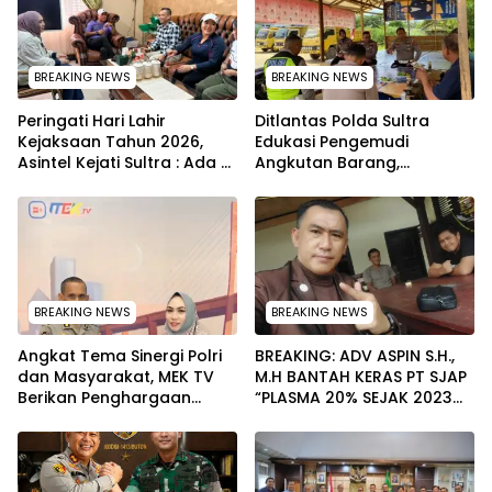
BREAKING NEWS
BREAKING NEWS
Peringati Hari Lahir
Ditlantas Polda Sultra
Kejaksaan Tahun 2026,
Edukasi Pengemudi
Asintel Kejati Sultra : Ada
Angkutan Barang,
Tauziah Ustad Das’ad Latif
Tekankan Kelaikan
sampai Adhyaksa Run
Kendaraan Demi
Keselamatan
BREAKING NEWS
BREAKING NEWS
Angkat Tema Sinergi Polri
BREAKING: ADV ASPIN S.H.,
dan Masyarakat, MEK TV
M.H BANTAH KERAS PT SJAP
Berikan Penghargaan
“PLASMA 20% SEJAK 2023
kepada Kapolda Sultra
TIDAK PERNAH SAMPAI KE
melalui Kabid Humas
WARGA WAWOONE!