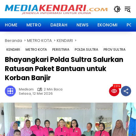
Langsung
ke
konten
HOME
METRO
DAERAH
NEWS
EKONOMI
POLI
Beranda
METRO KOTA
KENDARI
KENDARI
METRO KOTA
PERISTIWA
POLDA SULTRA
PROV SULTRA
Bhayangkari Polda Sultra Salurkan
Ratusan Paket Bantuan untuk
Korban Banjir
2319
Medkom
2 Min Baca
Selasa, 12 Mei 2026