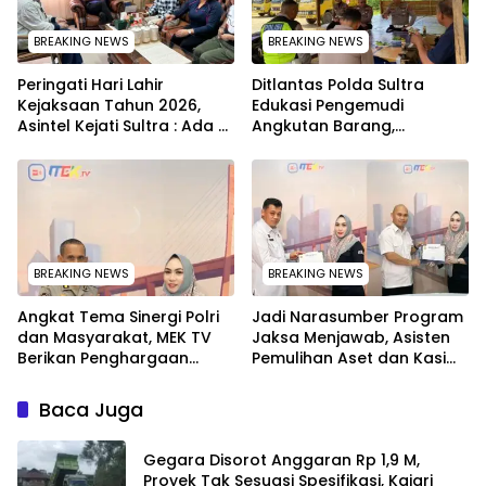
BREAKING NEWS
BREAKING NEWS
Peringati Hari Lahir
Ditlantas Polda Sultra
Kejaksaan Tahun 2026,
Edukasi Pengemudi
Asintel Kejati Sultra : Ada
Angkutan Barang,
Tauziah Ustad Das’ad Latif
Tekankan Kelaikan
sampai Adhyaksa Run
Kendaraan Demi
Keselamatan
BREAKING NEWS
BREAKING NEWS
Angkat Tema Sinergi Polri
Jadi Narasumber Program
dan Masyarakat, MEK TV
Jaksa Menjawab, Asisten
Berikan Penghargaan
Pemulihan Aset dan Kasi
kepada Kapolda Sultra
Penkum Kejati Sultra
melalui Kabid Humas
Terima Penghargaan dari
Baca Juga
Komisaris MEK TV
Gegara Disorot Anggaran Rp 1,9 M,
Proyek Tak Sesuasi Spesifikasi, Kajari