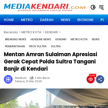
Langsung
ke
konten
HOME
METRO
DAERAH
NEWS
EKONOMI
POLI
Beranda
METRO KOTA
KENDARI
BREAKING NEWS
HEADLINE NEWS
KENDARI
METRO KOTA
NEWS
PEMERINTAHAN
PROV SULTRA
SULTRA
Mentan Amran Sulaiman Apresiasi
Gerak Cepat Polda Sultra Tangani
Banjir di Kendari
3432
Medkom
2 Min Baca
Selasa, 12 Mei 2026