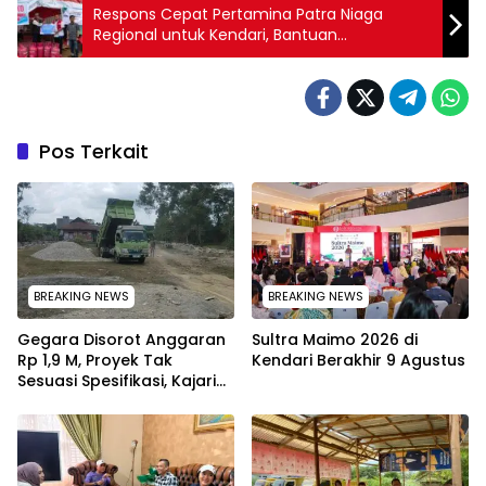
Respons Cepat Pertamina Patra Niaga
Regional untuk Kendari, Bantuan
Kemanusiaan Disalurkan ke 9 Kecamatan
Pos Terkait
BREAKING NEWS
BREAKING NEWS
Gegara Disorot Anggaran
Sultra Maimo 2026 di
Rp 1,9 M, Proyek Tak
Kendari Berakhir 9 Agustus
Sesuasi Spesifikasi, Kajari
Konawe Minta Pekerjaan
Dihentikan Sementara