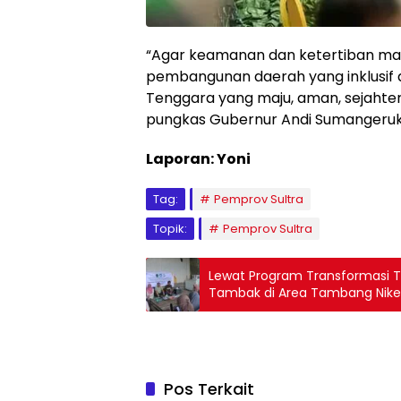
“Agar keamanan dan ketertiban ma
pembangunan daerah yang inklusif 
Tenggara yang maju, aman, sejahtera
pungkas Gubernur Andi Sumangeruk
Laporan: Yoni
Tag:
Pemprov Sultra
Topik:
Pemprov Sultra
Lewat Program Transformasi Te
Tambak di Area Tambang Nike
Pos Terkait