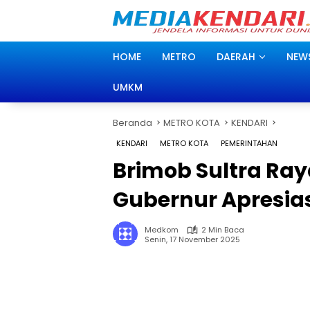
Langsung
ke
konten
HOME
METRO
DAERAH
NEW
UMKM
Beranda
METRO KOTA
KENDARI
KENDARI
METRO KOTA
PEMERINTAHAN
Brimob Sultra Ra
Gubernur Apresias
Medkom
2 Min Baca
Senin, 17 November 2025