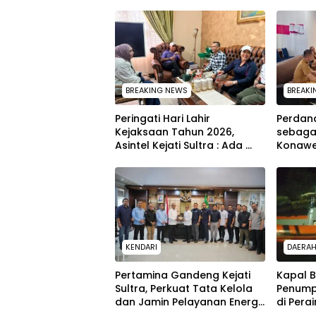
BREAKING NEWS
BREAKI
Peringati Hari Lahir
Perdan
Kejaksaan Tahun 2026,
sebagai
Asintel Kejati Sultra : Ada
Konawe
Tauziah Ustad Das’ad Latif
Tuntas
sampai Adhyaksa Run
yang Lu
KENDARI
DAERA
Pertamina Gandeng Kejati
Kapal 
Sultra, Perkuat Tata Kelola
Penump
dan Jamin Pelayanan Energi
di Pera
untuk Masyarakat
SAR Ken