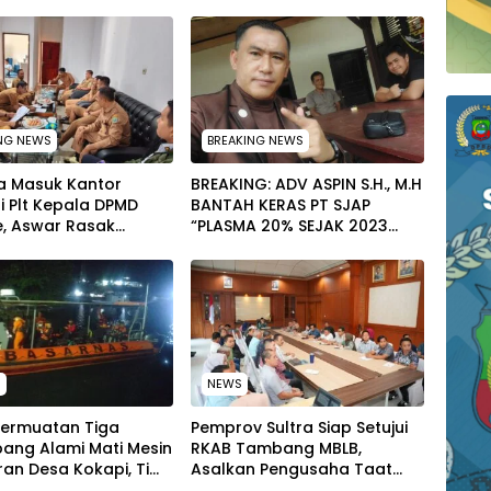
NG NEWS
BREAKING NEWS
a Masuk Kantor
BREAKING: ADV ASPIN S.H., M.H
 Plt Kepala DPMD
BANTAH KERAS PT SJAP
, Aswar Rasak
“PLASMA 20% SEJAK 2023
kan Polemik 4 Kades
TIDAK PERNAH SAMPAI KE
lus PPPK
WARGA WAWOONE!
H
NEWS
Bermuatan Tiga
Pemprov Sultra Siap Setujui
ang Alami Mati Mesin
RKAB Tambang MBLB,
iran Desa Kokapi, Tim
Asalkan Pengusaha Taat
dari Dikerahkan
Aturan Reklamasi