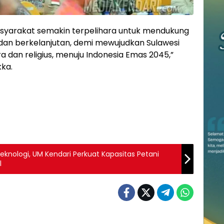
syarakat semakin terpelihara untuk mendukung
dan berkelanjutan, demi mewujudkan Sulawesi
 dan religius, menuju Indonesia Emas 2045,”
ka.
knologi, UM Kendari Perkuat Kapasitas Petani
l