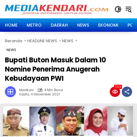
Langsung
ke
konten
HOME
METRO
DAERAH
NEWS
EKONOMI
POLI
Beranda
HEADLINE NEWS
NEWS
NEWS
Bupati Buton Masuk Dalam 10
Nomine Penerima Anugerah
Kebudayaan PWI
1705
Medkom
4 Min Baca
Sabtu, 4 Desember 2021