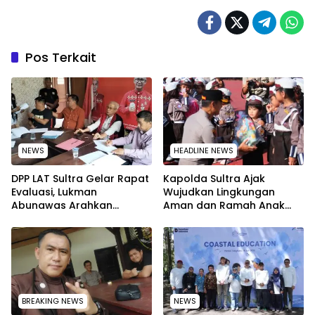
Pos Terkait
NEWS
HEADLINE NEWS
‎DPP LAT Sultra Gelar Rapat
Kapolda Sultra Ajak
Evaluasi, Lukman
Wujudkan Lingkungan
Abunawas Arahkan
Aman dan Ramah Anak
Pengurus Melakukan
pada Peringatan Hari Anak
Secara Rutin dan
Nasional 2026
Menyeluruh
BREAKING NEWS
NEWS