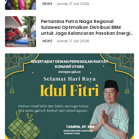
NEWS
Jumat, 17 Juli 2026
Pertamina Patra Niaga Regional
Sulawesi Optimalkan Distribusi BBM
untuk Jaga Kelancaran Pasokan Energi
di Seluruh Wilayah Sulawesi
NEWS
Jumat, 17 Juli 2026