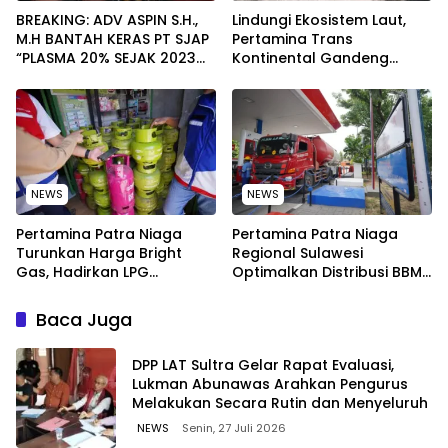
BREAKING: ADV ASPIN S.H.,
Lindungi Ekosistem Laut,
M.H BANTAH KERAS PT SJAP
Pertamina Trans
“PLASMA 20% SEJAK 2023
Kontinental Gandeng
TIDAK PERNAH SAMPAI KE
Elemen Masyarakat Jaga
WARGA WAWOONE!
Kebersihan Pantai di
Bitung, Sulawesi
NEWS
NEWS
Pertamina Patra Niaga
Pertamina Patra Niaga
Turunkan Harga Bright
Regional Sulawesi
Gas, Hadirkan LPG
Optimalkan Distribusi BBM
Berkualitas dengan Harga
untuk Jaga Kelancaran
Lebih Kompetitif
Pasokan Energi di Seluruh
Baca Juga
Wilayah Sulawesi
‎DPP LAT Sultra Gelar Rapat Evaluasi,
Lukman Abunawas Arahkan Pengurus
Melakukan Secara Rutin dan Menyeluruh
NEWS
Senin, 27 Juli 2026