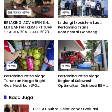
BREAKING NEWS
NEWS
BREAKING: ADV ASPIN S.H.,
Lindungi Ekosistem Laut,
M.H BANTAH KERAS PT SJAP
Pertamina Trans
“PLASMA 20% SEJAK 2023
Kontinental Gandeng
TIDAK PERNAH SAMPAI KE
Elemen Masyarakat Jaga
WARGA WAWOONE!
Kebersihan Pantai di
Bitung, Sulawesi
NEWS
NEWS
Pertamina Patra Niaga
Pertamina Patra Niaga
Turunkan Harga Bright
Regional Sulawesi
Gas, Hadirkan LPG
Optimalkan Distribusi BBM
Berkualitas dengan Harga
untuk Jaga Kelancaran
Lebih Kompetitif
Pasokan Energi di Seluruh
Baca Juga
Wilayah Sulawesi
‎DPP LAT Sultra Gelar Rapat Evaluasi,