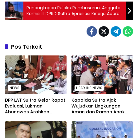
Penangkapan Pelaku Pembusuran, Anggota
Komisi III DPRD Sultra Apresiasi Kinerja Aparat
Kepolisian
Pos Terkait
NEWS
HEADLINE NEWS
‎DPP LAT Sultra Gelar Rapat
Kapolda Sultra Ajak
Evaluasi, Lukman
Wujudkan Lingkungan
Abunawas Arahkan
Aman dan Ramah Anak
Pengurus Melakukan
pada Peringatan Hari Anak
Secara Rutin dan
Nasional 2026
Menyeluruh