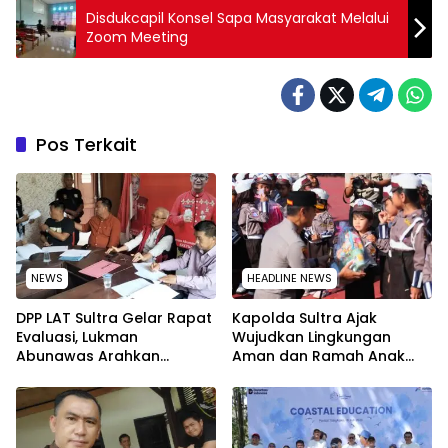
Disdukcapil Konsel Sapa Masyarakat Melalui
Zoom Meeting
Pos Terkait
NEWS
HEADLINE NEWS
‎DPP LAT Sultra Gelar Rapat
Kapolda Sultra Ajak
Evaluasi, Lukman
Wujudkan Lingkungan
Abunawas Arahkan
Aman dan Ramah Anak
Pengurus Melakukan
pada Peringatan Hari Anak
Secara Rutin dan
Nasional 2026
Menyeluruh