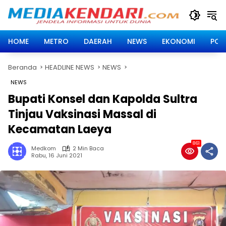
Langsung
ke
konten
HOME
METRO
DAERAH
NEWS
EKONOMI
POLI
Beranda
HEADLINE NEWS
NEWS
NEWS
Bupati Konsel dan Kapolda Sultra
Tinjau Vaksinasi Massal di
Kecamatan Laeya
861
Medkom
2 Min Baca
Rabu, 16 Juni 2021