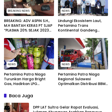
BREAKING NEWS
NEWS
BREAKING: ADV ASPIN S.H.,
Lindungi Ekosistem Laut,
M.H BANTAH KERAS PT SJAP
Pertamina Trans
“PLASMA 20% SEJAK 2023
Kontinental Gandeng
TIDAK PERNAH SAMPAI KE
Elemen Masyarakat Jaga
WARGA WAWOONE!
Kebersihan Pantai di
Bitung, Sulawesi
NEWS
NEWS
Pertamina Patra Niaga
Pertamina Patra Niaga
Turunkan Harga Bright
Regional Sulawesi
Gas, Hadirkan LPG
Optimalkan Distribusi BBM
Berkualitas dengan Harga
untuk Jaga Kelancaran
Lebih Kompetitif
Pasokan Energi di Seluruh
Baca Juga
Wilayah Sulawesi
‎DPP LAT Sultra Gelar Rapat Evaluasi,
Lukman Abunawas Arahkan Pengurus