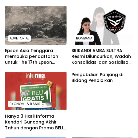
ADVETORIAL
BOMBANA
Epson Asia Tenggara
SRIKANDI AMBA SULTRA
membuka pendaftaran
Resmi Diluncurkan, Wadah
untuk The 17th Epson
Konsolidasi dan Sosialisasi
International Pano Awards
Kelembagaan di Sulawesi
2026
Tenggara
Pengabdian Panjang di
Bidang Pendidikan
EKONOMI & BISNIS
Hanya 3 Hari! Informa
Kendari Guncang Akhir
Tahun dengan Promo BELI 1
GRATIS 1