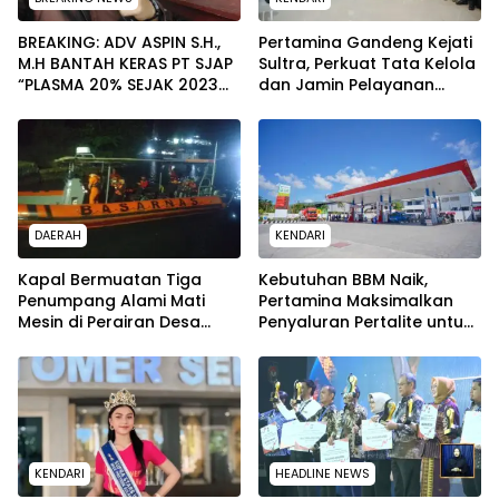
BREAKING: ADV ASPIN S.H.,
Pertamina Gandeng Kejati
M.H BANTAH KERAS PT SJAP
Sultra, Perkuat Tata Kelola
“PLASMA 20% SEJAK 2023
dan Jamin Pelayanan
TIDAK PERNAH SAMPAI KE
Energi untuk Masyarakat
WARGA WAWOONE!
DAERAH
KENDARI
Kapal Bermuatan Tiga
Kebutuhan BBM Naik,
Penumpang Alami Mati
Pertamina Maksimalkan
Mesin di Perairan Desa
Penyaluran Pertalite untuk
Kokapi, Tim SAR Kendari
Warga Kota Kendari
Dikerahkan
KENDARI
HEADLINE NEWS