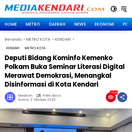
Langsung
ke
konten
HOME
METRO
DAERAH
NEWS
EKONOMI
POLI
Beranda
METRO KOTA
KENDARI
KENDARI
METRO KOTA
Deputi Bidang Kominfo Kemenko
Polkam Buka Seminar Literasi Digital
Merawat Demokrasi, Menangkal
Disinformasi di Kota Kendari
1704
Medkom
4 Min Baca
Kamis, 2 Oktober 2025