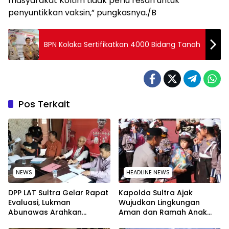
masyarakat Koltim tidak perlu resah untuk
penyuntikkan vaksin,” pungkasnya./B
BPN Kolaka Sertifikatkan 4000 Bidang Tanah
Pos Terkait
NEWS
HEADLINE NEWS
‎DPP LAT Sultra Gelar Rapat
Kapolda Sultra Ajak
Evaluasi, Lukman
Wujudkan Lingkungan
Abunawas Arahkan
Aman dan Ramah Anak
Pengurus Melakukan
pada Peringatan Hari Anak