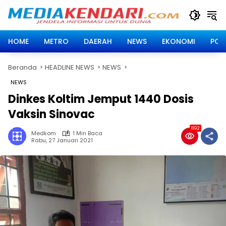
Langsung
ke
konten
HOME
METRO
DAERAH
NEWS
EKONOMI
POLI
Beranda
HEADLINE NEWS
NEWS
NEWS
Dinkes Koltim Jemput 1440 Dosis
Vaksin Sinovac
892
Medkom
1 Min Baca
Rabu, 27 Januari 2021