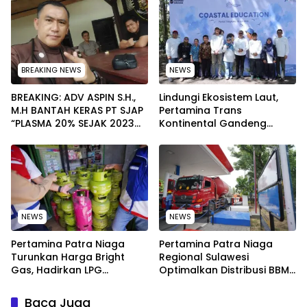
Secara Rutin dan
Nasional 2026
Menyeluruh
BREAKING NEWS
NEWS
BREAKING: ADV ASPIN S.H.,
Lindungi Ekosistem Laut,
M.H BANTAH KERAS PT SJAP
Pertamina Trans
“PLASMA 20% SEJAK 2023
Kontinental Gandeng
TIDAK PERNAH SAMPAI KE
Elemen Masyarakat Jaga
WARGA WAWOONE!
Kebersihan Pantai di
Bitung, Sulawesi
NEWS
NEWS
Pertamina Patra Niaga
Pertamina Patra Niaga
Turunkan Harga Bright
Regional Sulawesi
Gas, Hadirkan LPG
Optimalkan Distribusi BBM
Berkualitas dengan Harga
untuk Jaga Kelancaran
Lebih Kompetitif
Pasokan Energi di Seluruh
Baca Juga