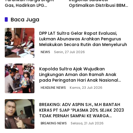
Gas, Hadirkan LPG
Optimalkan Distribusi BBM
Berkualitas dengan Harga
untuk Jaga Kelancaran
Lebih Kompetitif
Pasokan Energi di Seluruh
Baca Juga
Wilayah Sulawesi
‎DPP LAT Sultra Gelar Rapat Evaluasi,
Lukman Abunawas Arahkan Pengurus
Melakukan Secara Rutin dan Menyeluruh
NEWS
Senin, 27 Juli 2026
Kapolda Sultra Ajak Wujudkan
Lingkungan Aman dan Ramah Anak
pada Peringatan Hari Anak Nasional
2026
HEADLINE NEWS
Kamis, 23 Juli 2026
BREAKING: ADV ASPIN S.H., M.H BANTAH
KERAS PT SJAP “PLASMA 20% SEJAK 2023
TIDAK PERNAH SAMPAI KE WARGA
WAWOONE!
BREAKING NEWS
Selasa, 21 Juli 2026