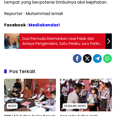
tempat yang berpotensi timbulnya aksi kejahatan.
Reporter : Muhammad Ismail
Facebook :
Mediakendari
Dua Pemuda Diamankan Usai Palak dan
Aniaya Pengendara, Satu Pelaku Juru Parkir
Lippo Plaza
Pos Terkait
NEWS
HEADLINE NEWS