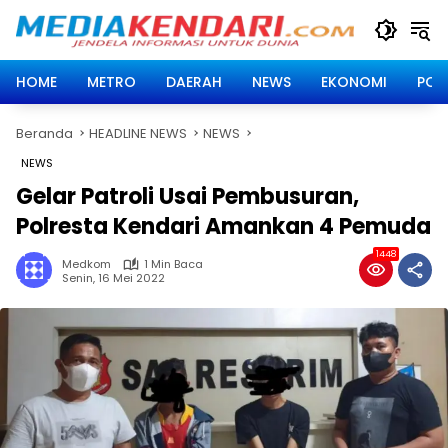
Langsung
ke
konten
HOME
METRO
DAERAH
NEWS
EKONOMI
POLI
Beranda
HEADLINE NEWS
NEWS
NEWS
Gelar Patroli Usai Pembusuran,
Polresta Kendari Amankan 4 Pemuda
1448
Medkom
1 Min Baca
Senin, 16 Mei 2022