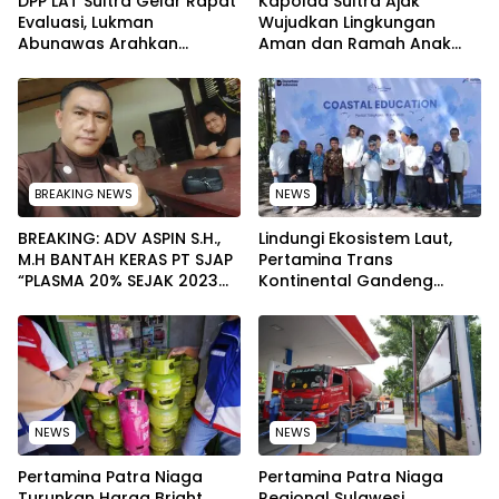
‎DPP LAT Sultra Gelar Rapat
Kapolda Sultra Ajak
Evaluasi, Lukman
Wujudkan Lingkungan
Abunawas Arahkan
Aman dan Ramah Anak
Pengurus Melakukan
pada Peringatan Hari Anak
Secara Rutin dan
Nasional 2026
Menyeluruh
BREAKING NEWS
NEWS
BREAKING: ADV ASPIN S.H.,
Lindungi Ekosistem Laut,
M.H BANTAH KERAS PT SJAP
Pertamina Trans
“PLASMA 20% SEJAK 2023
Kontinental Gandeng
TIDAK PERNAH SAMPAI KE
Elemen Masyarakat Jaga
WARGA WAWOONE!
Kebersihan Pantai di
Bitung, Sulawesi
NEWS
NEWS
Pertamina Patra Niaga
Pertamina Patra Niaga
Turunkan Harga Bright
Regional Sulawesi