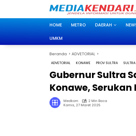
Langsung
ke
konten
HOME
METRO
DAERAH
NEW
UMKM
Beranda
ADVETORIAL
ADVETORIAL
KONAWE
PROV SULTRA
SULTRA
Gubernur Sultra 
Konawe, Serukan
Medkom
2 Min Baca
Kamis, 27 Maret 2025