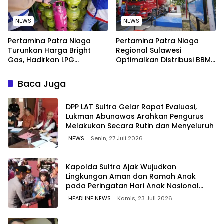
NEWS
NEWS
Pertamina Patra Niaga
Pertamina Patra Niaga
Turunkan Harga Bright
Regional Sulawesi
Gas, Hadirkan LPG
Optimalkan Distribusi BBM
Berkualitas dengan Harga
untuk Jaga Kelancaran
Lebih Kompetitif
Pasokan Energi di Seluruh
Baca Juga
Wilayah Sulawesi
‎DPP LAT Sultra Gelar Rapat Evaluasi,
Lukman Abunawas Arahkan Pengurus
Melakukan Secara Rutin dan Menyeluruh
NEWS
Senin, 27 Juli 2026
Kapolda Sultra Ajak Wujudkan
Lingkungan Aman dan Ramah Anak
pada Peringatan Hari Anak Nasional
2026
HEADLINE NEWS
Kamis, 23 Juli 2026