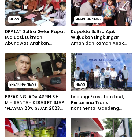
NEWS
HEADLINE NEWS
‎DPP LAT Sultra Gelar Rapat
Kapolda Sultra Ajak
Evaluasi, Lukman
Wujudkan Lingkungan
Abunawas Arahkan
Aman dan Ramah Anak
Pengurus Melakukan
pada Peringatan Hari Anak
Secara Rutin dan
Nasional 2026
Menyeluruh
BREAKING NEWS
NEWS
BREAKING: ADV ASPIN S.H.,
Lindungi Ekosistem Laut,
M.H BANTAH KERAS PT SJAP
Pertamina Trans
“PLASMA 20% SEJAK 2023
Kontinental Gandeng
TIDAK PERNAH SAMPAI KE
Elemen Masyarakat Jaga
WARGA WAWOONE!
Kebersihan Pantai di
Bitung, Sulawesi