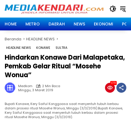
Langsung
ke
konten
HOME
METRO
DAERAH
NEWS
EKONOMI
POLI
Beranda
HEADLINE NEWS
HEADLINE NEWS
KONAWE
SULTRA
Hindarkan Konawe Dari Malapetaka,
Pemkab Gelar Ritual “Mosehe
Wonua”
1771
Medkom
2 Min Baca
Minggu, 3 Maret 2019
Bupati Konawe, Kery Saiful Konggoasa saat menyentuh tubuh kerbau
dalam prosesi ritual Mosehe Wonua, Minggu (3/3/2019).Bupati Konawe,
Kery Saiful Konggoasa saat menyentuh tubuh kerbau dalam prosesi
ritual Mosehe Wonua, Minggu (3/3/2019).