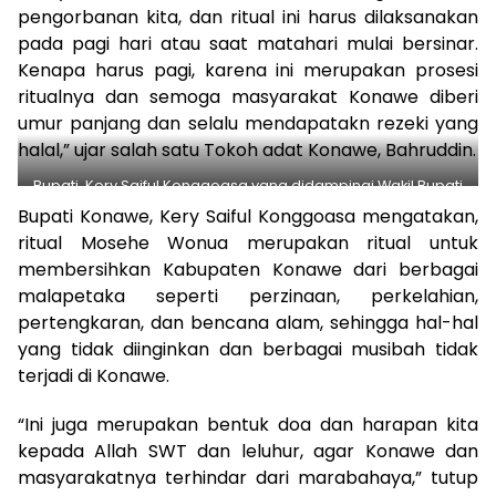
pengorbanan kita, dan ritual ini harus dilaksanakan
pada pagi hari atau saat matahari mulai bersinar.
Kenapa harus pagi, karena ini merupakan prosesi
ritualnya dan semoga masyarakat Konawe diberi
umur panjang dan selalu mendapatakn rezeki yang
halal,” ujar salah satu Tokoh adat Konawe, Bahruddin.
Bupati, Kery Saiful Konggoasa yang didampingi Wakil Bupati
Gusli Topan Sabara dan Pj Sekda Ferdinan, serta seluruh
Bupati Konawe, Kery Saiful Konggoasa mengatakan,
Pimpinan OPD lingkup Konawe mengikuti prosesi ritual
ritual Mosehe Wonua merupakan ritual untuk
Mosehe Wonua, Minggu (3/3/2019)
membersihkan Kabupaten Konawe dari berbagai
malapetaka seperti perzinaan, perkelahian,
pertengkaran, dan bencana alam, sehingga hal-hal
yang tidak diinginkan dan berbagai musibah tidak
terjadi di Konawe.
“Ini juga merupakan bentuk doa dan harapan kita
kepada Allah SWT dan leluhur, agar Konawe dan
masyarakatnya terhindar dari marabahaya,” tutup