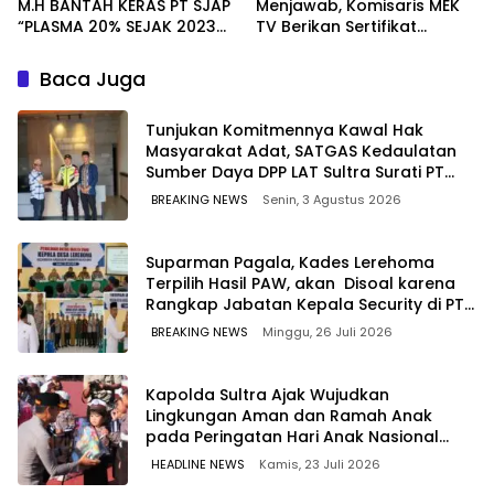
M.H BANTAH KERAS PT SJAP
Menjawab, Komisaris MEK
“PLASMA 20% SEJAK 2023
TV Berikan Sertifikat
TIDAK PERNAH SAMPAI KE
Penghargaan ke Jaksa
WARGA WAWOONE!
Kejari Muna
Baca Juga
Tunjukan Komitmennya Kawal Hak
Masyarakat Adat, SATGAS Kedaulatan
Sumber Daya DPP LAT Sultra Surati PT
SCM Routa
BREAKING NEWS
Senin, 3 Agustus 2026
Suparman Pagala, Kades Lerehoma
Terpilih Hasil PAW, akan Disoal karena
Rangkap Jabatan Kepala Security di PT
TPM
BREAKING NEWS
Minggu, 26 Juli 2026
Kapolda Sultra Ajak Wujudkan
Lingkungan Aman dan Ramah Anak
pada Peringatan Hari Anak Nasional
2026
HEADLINE NEWS
Kamis, 23 Juli 2026