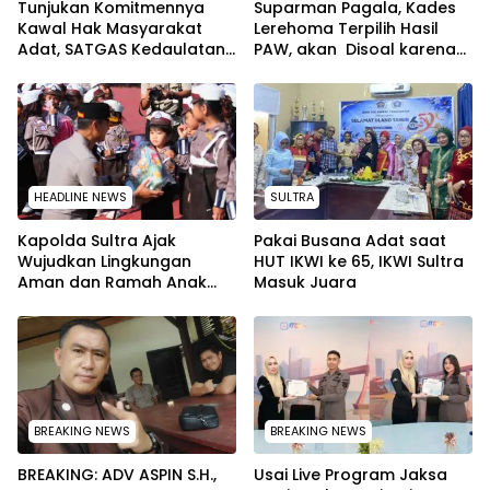
Tunjukan Komitmennya
Suparman Pagala, Kades
Kawal Hak Masyarakat
Lerehoma Terpilih Hasil
Adat, SATGAS Kedaulatan
PAW, akan Disoal karena
Sumber Daya DPP LAT
Rangkap Jabatan Kepala
Sultra Surati PT SCM Routa
Security di PT TPM
HEADLINE NEWS
SULTRA
Kapolda Sultra Ajak
Pakai Busana Adat saat
Wujudkan Lingkungan
HUT IKWI ke 65, IKWI Sultra
Aman dan Ramah Anak
Masuk Juara
pada Peringatan Hari Anak
Nasional 2026
BREAKING NEWS
BREAKING NEWS
BREAKING: ADV ASPIN S.H.,
Usai Live Program Jaksa