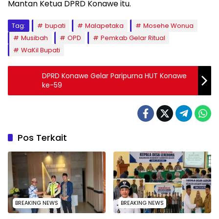
Mantan Ketua DPRD Konawe itu.
Tag:
bupati
Malapetaka
Mosehe Wonua
Musibah
OPD
Pemkab Gelar Ritual
WaKil Bupati
DPRD Konawe Gelar Paripurna HUT Konawe
ke-59
Pos Terkait
BREAKING NEWS
BREAKING NEWS