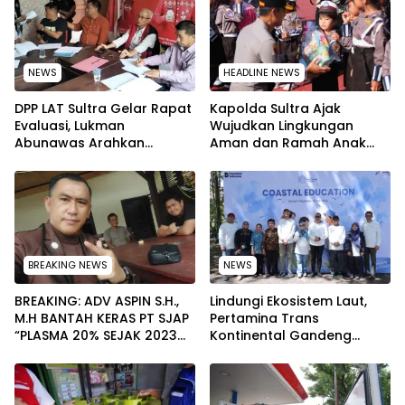
NEWS
HEADLINE NEWS
‎DPP LAT Sultra Gelar Rapat
Kapolda Sultra Ajak
Evaluasi, Lukman
Wujudkan Lingkungan
Abunawas Arahkan
Aman dan Ramah Anak
Pengurus Melakukan
pada Peringatan Hari Anak
Secara Rutin dan
Nasional 2026
Menyeluruh
BREAKING NEWS
NEWS
BREAKING: ADV ASPIN S.H.,
Lindungi Ekosistem Laut,
M.H BANTAH KERAS PT SJAP
Pertamina Trans
“PLASMA 20% SEJAK 2023
Kontinental Gandeng
TIDAK PERNAH SAMPAI KE
Elemen Masyarakat Jaga
WARGA WAWOONE!
Kebersihan Pantai di
Bitung, Sulawesi