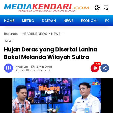
Langsung
ke
konten
HOME
METRO
DAERAH
NEWS
EKONOMI
POLI
Beranda
HEADLINE NEWS
NEWS
NEWS
Hujan Deras yang Disertai Lanina
Bakal Melanda Wilayah Sultra
1229
Medkom
2 Min Baca
Kamis, 18 November 2021