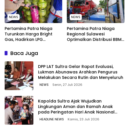
NEWS
NEWS
Pertamina Patra Niaga
Pertamina Patra Niaga
Turunkan Harga Bright
Regional Sulawesi
Gas, Hadirkan LPG
Optimalkan Distribusi BBM
Berkualitas dengan Harga
untuk Jaga Kelancaran
Lebih Kompetitif
Pasokan Energi di Seluruh
Baca Juga
Wilayah Sulawesi
‎DPP LAT Sultra Gelar Rapat Evaluasi,
Lukman Abunawas Arahkan Pengurus
Melakukan Secara Rutin dan Menyeluruh
NEWS
Senin, 27 Juli 2026
Kapolda Sultra Ajak Wujudkan
Lingkungan Aman dan Ramah Anak
pada Peringatan Hari Anak Nasional
2026
HEADLINE NEWS
Kamis, 23 Juli 2026