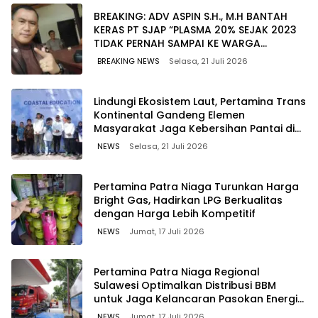
BREAKING: ADV ASPIN S.H., M.H BANTAH
KERAS PT SJAP “PLASMA 20% SEJAK 2023
TIDAK PERNAH SAMPAI KE WARGA
WAWOONE!
BREAKING NEWS
Selasa, 21 Juli 2026
Lindungi Ekosistem Laut, Pertamina Trans
Kontinental Gandeng Elemen
Masyarakat Jaga Kebersihan Pantai di
Bitung, Sulawesi
NEWS
Selasa, 21 Juli 2026
Pertamina Patra Niaga Turunkan Harga
Bright Gas, Hadirkan LPG Berkualitas
dengan Harga Lebih Kompetitif
NEWS
Jumat, 17 Juli 2026
Pertamina Patra Niaga Regional
Sulawesi Optimalkan Distribusi BBM
untuk Jaga Kelancaran Pasokan Energi
di Seluruh Wilayah Sulawesi
NEWS
Jumat, 17 Juli 2026