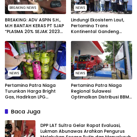
BREAKING NEWS
NEWS
BREAKING: ADV ASPIN S.H.,
Lindungi Ekosistem Laut,
M.H BANTAH KERAS PT SJAP
Pertamina Trans
“PLASMA 20% SEJAK 2023
Kontinental Gandeng
TIDAK PERNAH SAMPAI KE
Elemen Masyarakat Jaga
WARGA WAWOONE!
Kebersihan Pantai di
Bitung, Sulawesi
NEWS
NEWS
Pertamina Patra Niaga
Pertamina Patra Niaga
Turunkan Harga Bright
Regional Sulawesi
Gas, Hadirkan LPG
Optimalkan Distribusi BBM
Berkualitas dengan Harga
untuk Jaga Kelancaran
Lebih Kompetitif
Pasokan Energi di Seluruh
Baca Juga
Wilayah Sulawesi
‎DPP LAT Sultra Gelar Rapat Evaluasi,
Lukman Abunawas Arahkan Pengurus