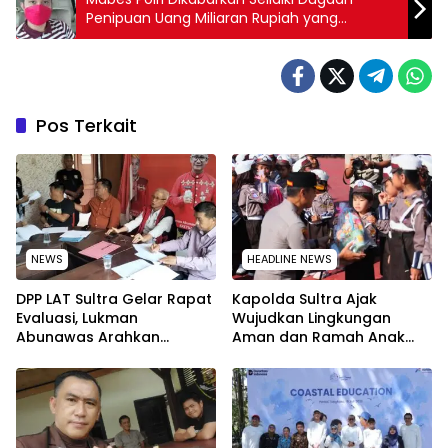
Penipuan Uang Miliaran Rupiah yang
Ditangani Polda Sultra
Pos Terkait
NEWS
HEADLINE NEWS
‎DPP LAT Sultra Gelar Rapat
Kapolda Sultra Ajak
Evaluasi, Lukman
Wujudkan Lingkungan
Abunawas Arahkan
Aman dan Ramah Anak
Pengurus Melakukan
pada Peringatan Hari Anak
Secara Rutin dan
Nasional 2026
Menyeluruh