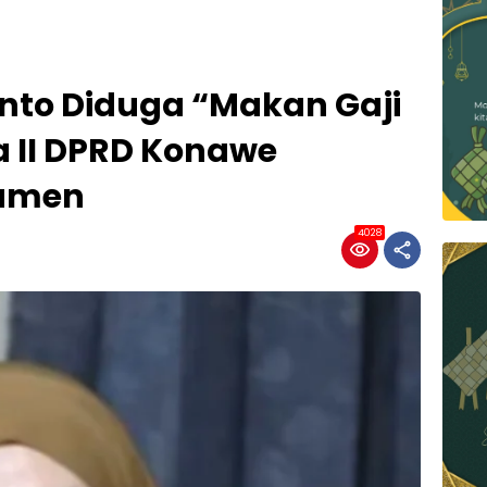
anto Diduga “Makan Gaji
a II DPRD Konawe
ramen
4028