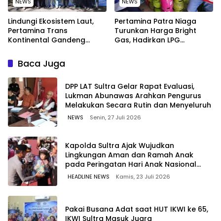
NEWS
NEWS
Lindungi Ekosistem Laut,
Pertamina Patra Niaga
Pertamina Trans
Turunkan Harga Bright
Kontinental Gandeng
Gas, Hadirkan LPG
Elemen Masyarakat Jaga
Berkualitas dengan Harga
Kebersihan Pantai di
Lebih Kompetitif
Baca Juga
Bitung, Sulawesi
‎DPP LAT Sultra Gelar Rapat Evaluasi,
Lukman Abunawas Arahkan Pengurus
Melakukan Secara Rutin dan Menyeluruh
NEWS
Senin, 27 Juli 2026
Kapolda Sultra Ajak Wujudkan
Lingkungan Aman dan Ramah Anak
pada Peringatan Hari Anak Nasional
2026
HEADLINE NEWS
Kamis, 23 Juli 2026
Pakai Busana Adat saat HUT IKWI ke 65,
IKWI Sultra Masuk Juara