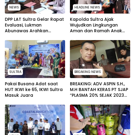
NEWS
HEADLINE NEWS
‎DPP LAT Sultra Gelar Rapat
Kapolda Sultra Ajak
Evaluasi, Lukman
Wujudkan Lingkungan
Abunawas Arahkan
Aman dan Ramah Anak
Pengurus Melakukan
pada Peringatan Hari Anak
Secara Rutin dan
Nasional 2026
Menyeluruh
SULTRA
BREAKING NEWS
Pakai Busana Adat saat
BREAKING: ADV ASPIN S.H.,
HUT IKWI ke 65, IKWI Sultra
M.H BANTAH KERAS PT SJAP
Masuk Juara
“PLASMA 20% SEJAK 2023
TIDAK PERNAH SAMPAI KE
WARGA WAWOONE!