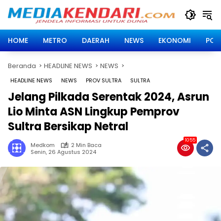
Langsung
ke
konten
HOME
METRO
DAERAH
NEWS
EKONOMI
POLI
Beranda
HEADLINE NEWS
NEWS
HEADLINE NEWS
NEWS
PROV SULTRA
SULTRA
Jelang Pilkada Serentak 2024, Asrun
Lio Minta ASN Lingkup Pemprov
Sultra Bersikap Netral
1055
Medkom
2 Min Baca
Senin, 26 Agustus 2024