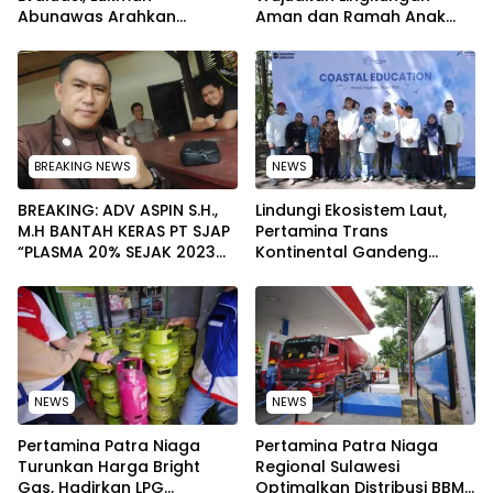
Abunawas Arahkan
Aman dan Ramah Anak
Pengurus Melakukan
pada Peringatan Hari Anak
Secara Rutin dan
Nasional 2026
Menyeluruh
BREAKING NEWS
NEWS
BREAKING: ADV ASPIN S.H.,
Lindungi Ekosistem Laut,
M.H BANTAH KERAS PT SJAP
Pertamina Trans
“PLASMA 20% SEJAK 2023
Kontinental Gandeng
TIDAK PERNAH SAMPAI KE
Elemen Masyarakat Jaga
WARGA WAWOONE!
Kebersihan Pantai di
Bitung, Sulawesi
NEWS
NEWS
Pertamina Patra Niaga
Pertamina Patra Niaga
Turunkan Harga Bright
Regional Sulawesi
Gas, Hadirkan LPG
Optimalkan Distribusi BBM