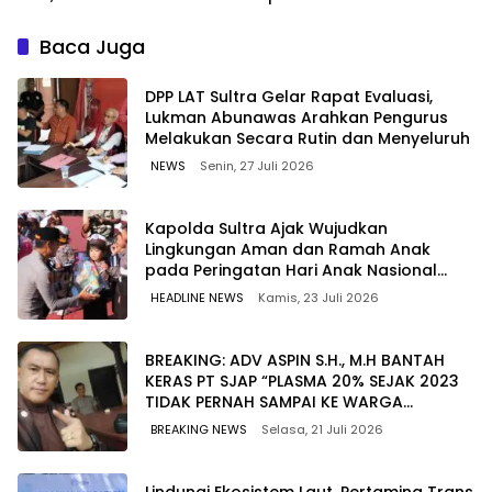
Berkualitas dengan Harga
untuk Jaga Kelancaran
Lebih Kompetitif
Pasokan Energi di Seluruh
Baca Juga
Wilayah Sulawesi
‎DPP LAT Sultra Gelar Rapat Evaluasi,
Lukman Abunawas Arahkan Pengurus
Melakukan Secara Rutin dan Menyeluruh
NEWS
Senin, 27 Juli 2026
Kapolda Sultra Ajak Wujudkan
Lingkungan Aman dan Ramah Anak
pada Peringatan Hari Anak Nasional
2026
HEADLINE NEWS
Kamis, 23 Juli 2026
BREAKING: ADV ASPIN S.H., M.H BANTAH
KERAS PT SJAP “PLASMA 20% SEJAK 2023
TIDAK PERNAH SAMPAI KE WARGA
WAWOONE!
BREAKING NEWS
Selasa, 21 Juli 2026