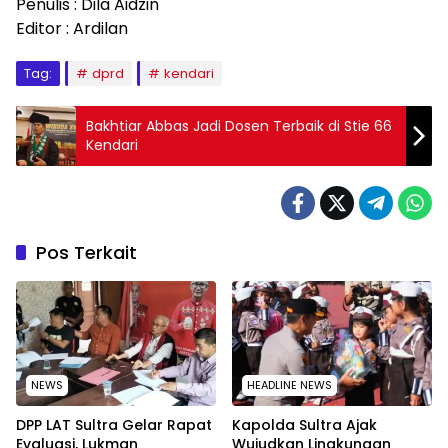
Penulis : Dila Aidzin
Editor : Ardilan
Tag:
dprd
kendari
Bakhtiar Abbas Jadi Dosen Terbaik di Stie 66
Kendari
Pos Terkait
NEWS
HEADLINE NEWS
‎DPP LAT Sultra Gelar Rapat
Kapolda Sultra Ajak
Evaluasi, Lukman
Wujudkan Lingkungan